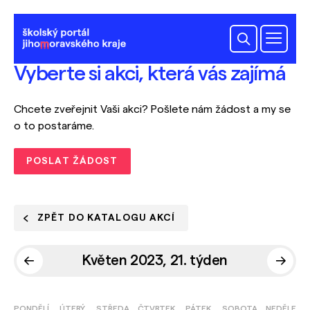
Vyberte si akci, která vás zajímá
Chcete zveřejnit Vaši akci? Pošlete nám žádost a my se
o to postaráme.
POSLAT ŽÁDOST
ZPĚT DO KATALOGU AKCÍ
Květen 2023, 21. týden
PONDĚLÍ
ÚTERÝ
STŘEDA
ČTVRTEK
PÁTEK
SOBOTA
NEDĚLE