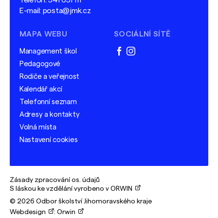
Telefon:
541 651 111
E-mail:
posta@jmk.cz
MAPA WEBU
SOCIÁLNÍ SÍTĚ
Management škol
facebook
instagram
Pedagogové
Rodiče a veřejnost
Kalendář akcí
Telefonní seznam
Adresy a kontakty
Volná místa
Nastavení cookies
Zásady zpracování os. údajů
S láskou ke vzdělání vyrobeno v ORWIN
© 2026 Odbor školství Jihomoravského kraje
Webdesign
:
Orwin