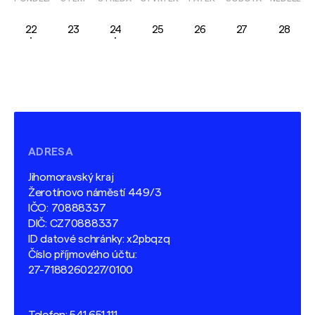
22
23
24
25
26
27
28
ADRESA
Jihomoravský kraj
Žerotínovo náměstí 449/3
IČO: 70888337
DIČ: CZ70888337
ID datové schránky: x2pbqzq
Číslo příjmového účtu:
27-7188260227/0100