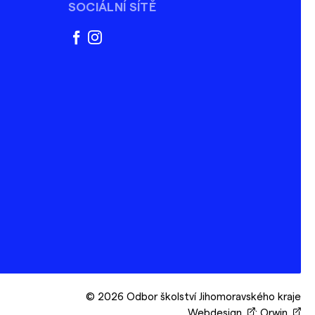
SOCIÁLNÍ SÍTĚ
facebook
instagram
© 2026 Odbor školství Jihomoravského kraje
Webdesign
:
Orwin