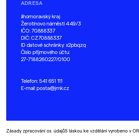
ADRESA
Jihomoravský kraj
Žerotínovo náměstí 449/3
IČO: 70888337
DIČ: CZ70888337
ID datové schránky: x2pbqzq
Číslo příjmového účtu:
27-7188260227/0100
Telefon:
541 651 111
E-mail:
posta@jmk.cz
Zásady zpracování os. údajů
S láskou ke vzdělání vyrobeno v 