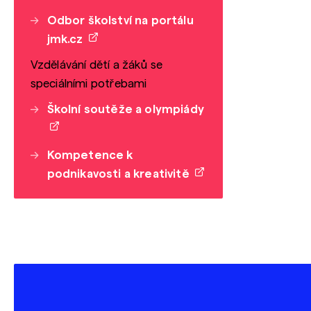
Odbor školství na portálu
jmk.cz
Vzdělávání dětí a žáků se
speciálními potřebami
Školní soutěže a olympiády
Kompetence k
podnikavosti a kreativitě