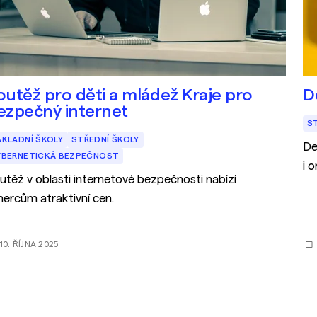
outěž pro děti a mládež Kraje pro
D
ezpečný internet
S
ÁKLADNÍ ŠKOLY
STŘEDNÍ ŠKOLY
De
YBERNETICKÁ BEZPEČNOST
i o
utěž v oblasti internetové bezpečnosti nabízí
hercům atraktivní cen.
10. ŘÍJNA 2025