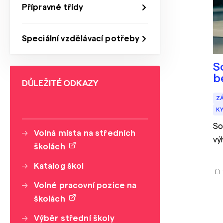
Přípravné třídy
Speciální vzdělávací potřeby
S
b
DŮLEŽITÉ ODKAZY
Z
K
So
Volná místa na středních
vý
školách
Katalog škol
Volné pracovní pozice na
školách
Výběr střední školy