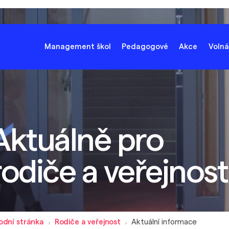
Management škol
Pedagogové
Akce
Volná
Aktuálně pro
rodiče a veřejnost
odní stránka
Rodiče a veřejnost
Aktuální informace