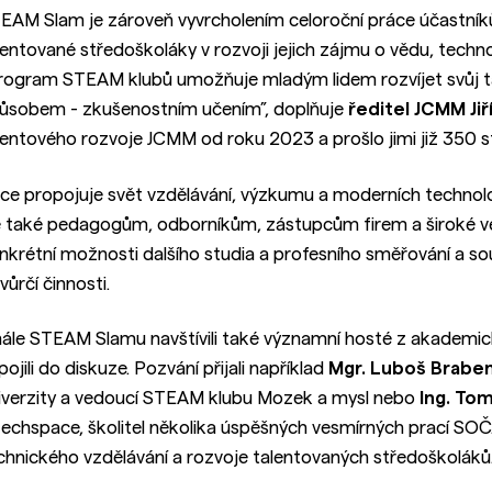
EAM Slam je zároveň vyvrcholením celoroční práce účastní
lentované středoškoláky v rozvoji jejich zájmu o vědu, techn
rogram STEAM klubů umožňuje mladým lidem rozvíjet svůj ta
ůsobem - zkušenostním učením”, doplňuje
ředitel JCMM Jiř
lentového rozvoje JCMM od roku 2023 a prošlo jimi již 350 
ce propojuje svět vzdělávání, výzkumu a moderních technolog
e také pedagogům, odborníkům, zástupcům firem a široké ve
nkrétní možnosti dalšího studia a profesního směřování a so
vůrčí činnosti.
nále STEAM Slamu navštívili také významní hosté z akademické,
pojili do diskuze. Pozvání přijali například
Mgr. Luboš Braben
iverzity a vedoucí STEAM klubu Mozek a mysl nebo
Ing. To
echspace, školitel několika úspěšných vesmírných prací SOČ
chnického vzdělávání a rozvoje talentovaných středoškoláků