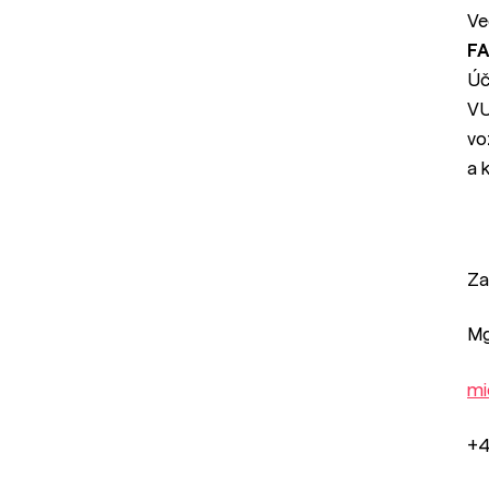
Ve
FA
Úč
VU
vo
a 
Za
Mg
mi
+4