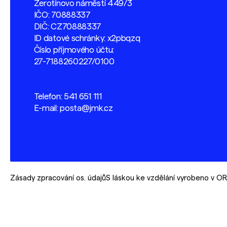
Žerotínovo náměstí 449/3
IČO: 70888337
DIČ: CZ70888337
ID datové schránky: x2pbqzq
Číslo příjmového účtu:
27-7188260227/0100
Telefon:
541 651 111
E-mail:
posta@jmk.cz
Zásady zpracování os. údajů
S láskou ke vzdělání vyrobeno v 