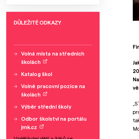
DŮLEŽITÉ ODKAZY
Fi
Volná místa na středních
školách
Ja
20
Katalog škol
Na
Volné pracovní pozice na
vě
školách
„S
Výběr střední školy
pr
Odbor školství na portálu
ta
jmk.cz
Mo
Vzdělávání dětí a žáků se