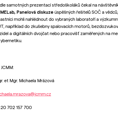
dle samotných prezentací středoškoláků čekal na návštěvní
MELab, Panelová diskuze
úspěšných řešitelů SOČ a vědců
astníci mohli nahlédnout do vybraných laboratoří a výzkumnýc
T, například do zkušebny spalovacích motorů, bezdozvukov
zidel a digitálních dvojčat nebo pracovišť zaměřených na me
kybernetiku.
 JCMM:
r. et Mgr. Michaela Mrázová
chaela.mrazova@jcmm.cz
20 702 157 700