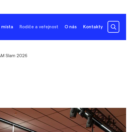
 místa
Rodiče a veřejnost
O nás
Kontakty
M Slam 2026