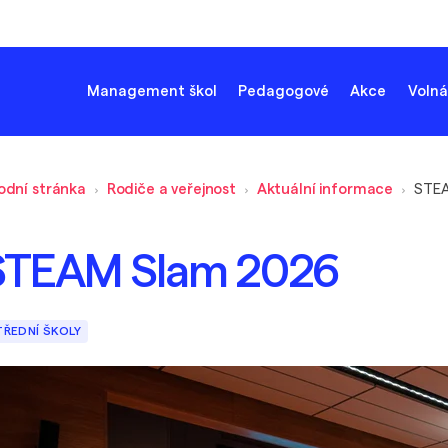
Management škol
Pedagogové
Akce
Volná
odní stránka
Rodiče a veřejnost
Aktuální informace
STEA
STEAM Slam 2026
TŘEDNÍ ŠKOLY