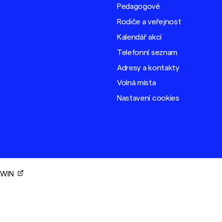
Pedagogové
Rodiče a veřejnost
Kalendář akcí
Telefonní seznam
Adresy a kontakty
Volná místa
Nastavení cookies
ORWIN