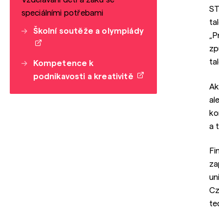
ST
speciálními potřebami
ta
Školní soutěže a olympiády
„P
zp
ta
Kompetence k
podnikavosti a kreativitě
Ak
al
ko
a t
Fi
za
un
Cz
te