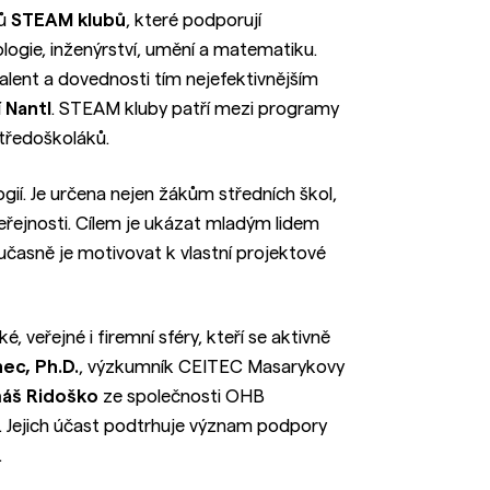
ků
STEAM klubů
, které podporují
ologie, inženýrství, umění a matematiku.
lent a dovednosti tím nejefektivnějším
í Nantl
. STEAM kluby patří mezi programy
středoškoláků.
ií. Je určena nejen žákům středních škol,
řejnosti. Cílem je ukázat mladým lidem
učasně je motivovat k vlastní projektové
 veřejné i firemní sféry, kteří se aktivně
ec, Ph.D.
, výzkumník CEITEC Masarykovy
máš Ridoško
ze společnosti OHB
. Jejich účast podtrhuje význam podpory
.