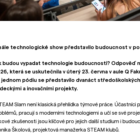
nále technologické show představilo budoucnost v po
k budou vypadat technologie budoucnosti? Odpověď na
26, která se uskutečnila v úterý 23. června v aule Q Faku
 jednom pódiu se představilo dvanáct středoškolských
deckými a inovačními projekty.
TEAM Slam není klasická přehlídka týmové práce. Účastníci př
oblémů, pracují s moderními technologiemi a učí se své proj
kové zkušenosti jsou klíčové pro jejich další studium i budoucí
nika Školová, projektová manažerka STEAM klubů.