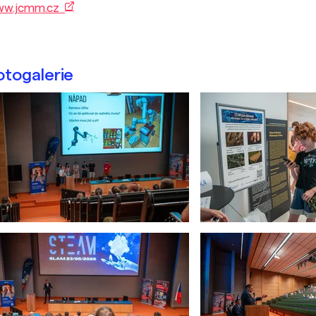
ww.jcmm.cz
otogalerie