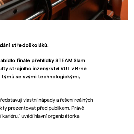
dání středoškoláků.
bídlo finále přehlídky STEAM Slam
lty strojního inženýrství VUT v Brně.
 týmů se svými technologickými,
edstavují vlastní nápady a řešení reálných
ekty prezentovat před publikem. Právě
 kariéru,“ uvádí hlavní organizátorka