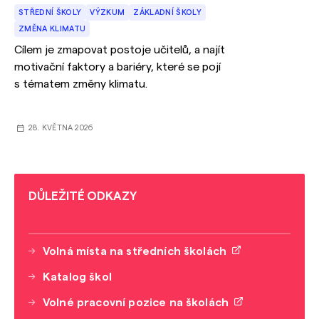
STŘEDNÍ ŠKOLY
VÝZKUM
ZÁKLADNÍ ŠKOLY
ZMĚNA KLIMATU
Cílem je zmapovat postoje učitelů, a najít
motivační faktory a bariéry, které se pojí
s tématem změny klimatu.
28. KVĚTNA 2026
DŮLEŽITÉ ODKAZY
Volná místa na středních školách
Katalog škol
Volné pracovní pozice na školách