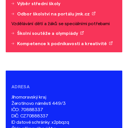
Výběr střední školy
Odbor školství na portálu jmk.cz
Vzdělávání dětí a žáků se speciálními potřebami
Školní soutěže a olympiády
Kompetence k podnikavosti a kreativitě
ADRESA
Jihomoravský kraj
Žerotínovo náměstí 449/3
IČO: 70888337
DIČ: CZ70888337
ID datové schránky: x2pbqzq