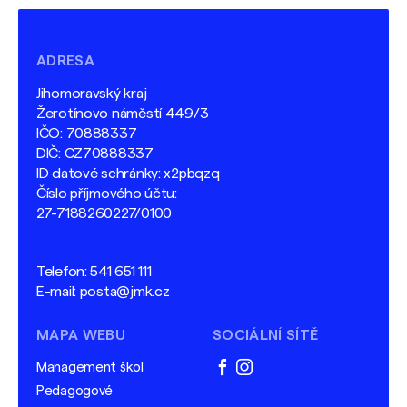
ADRESA
Jihomoravský kraj
Žerotínovo náměstí 449/3
IČO: 70888337
DIČ: CZ70888337
ID datové schránky: x2pbqzq
Číslo příjmového účtu:
27-7188260227/0100
Telefon:
541 651 111
E-mail:
posta@jmk.cz
MAPA WEBU
SOCIÁLNÍ SÍTĚ
Management škol
facebook
instagram
Pedagogové