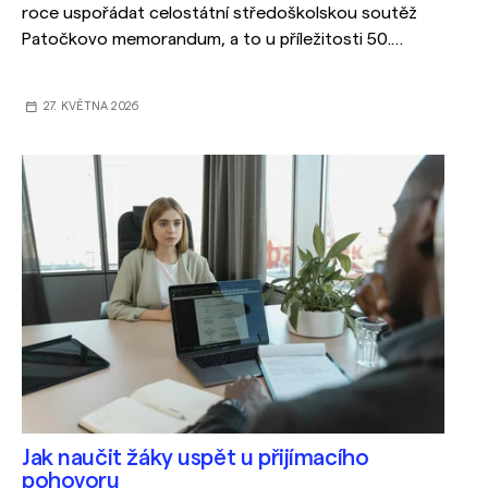
roce uspořádat celostátní středoškolskou soutěž
Patočkovo memorandum, a to u příležitosti 50.
výročí Charty 77, které si v roce 2027 budeme
připomínat.
27. KVĚTNA 2026
Jak naučit žáky uspět u přijímacího
pohovoru