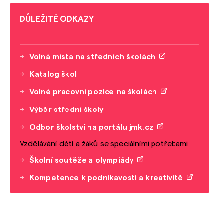
DŮLEŽITÉ ODKAZY
Volná místa na středních školách
Katalog škol
Volné pracovní pozice na školách
Výběr střední školy
Odbor školství na portálu jmk.cz
Vzdělávání dětí a žáků se speciálními potřebami
Školní soutěže a olympiády
Kompetence k podnikavosti a kreativitě