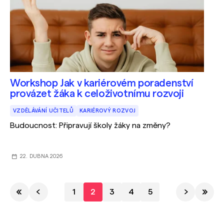
Workshop Jak v kariérovém poradenství
provázet žáka k celoživotnímu rozvoji
VZDĚLÁVÁNÍ UČITELŮ
KARIÉROVÝ ROZVOJ
Budoucnost: Připravují školy žáky na změny?
22. DUBNA 2026
1
2
3
4
5