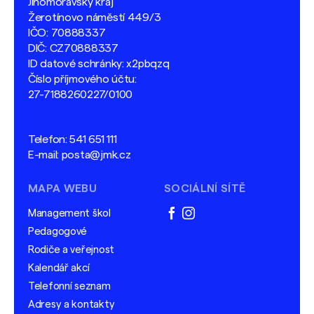
Jihomoravský kraj
Žerotínovo náměstí 449/3
IČO: 70888337
DIČ: CZ70888337
ID datové schránky: x2pbqzq
Číslo příjmového účtu:
27-7188260227/0100
Telefon:
541 651 111
E-mail:
posta@jmk.cz
MAPA WEBU
SOCIÁLNÍ SÍTĚ
Management škol
facebook
instagram
Pedagogové
Rodiče a veřejnost
Kalendář akcí
Telefonní seznam
Adresy a kontakty