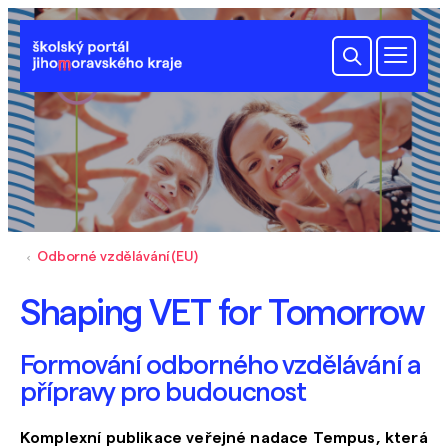
Odborné vzdělávání (EU)
Shaping VET for Tomorrow
Formování odborného vzdělávání a
přípravy pro budoucnost
Komplexní publikace veřejné nadace Tempus, která