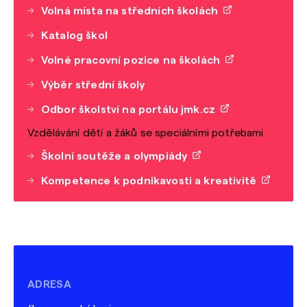
Volná místa na středních školách
Katalog škol
Volné pracovní pozice na školách
Výběr střední školy
Odbor školství na portálu jmk.cz
Vzdělávání dětí a žáků se speciálními potřebami
Školní soutěže a olympiády
Kompetence k podnikavosti a kreativitě
ADRESA