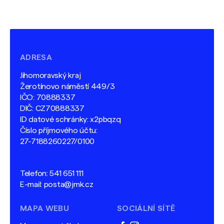
ADRESA
Jihomoravský kraj
Žerotínovo náměstí 449/3
IČO: 70888337
DIČ: CZ70888337
ID datové schránky: x2pbqzq
Číslo příjmového účtu:
27-7188260227/0100
Telefon:
541 651 111
E-mail:
posta@jmk.cz
MAPA WEBU
SOCIÁLNÍ SÍTĚ