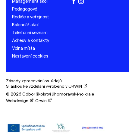
Management škol
facebook
instagram
Pedagogové
Rodiče a veřejnost
Kalendář akcí
Telefonní seznam
Adresy a kontakty
Volná místa
Nastavení cookies
Zásady zpracování os. údajů
S láskou ke vzdělání vyrobeno v ORWIN
© 2026 Odbor školství Jihomoravského kraje
Webdesign
:
Orwin