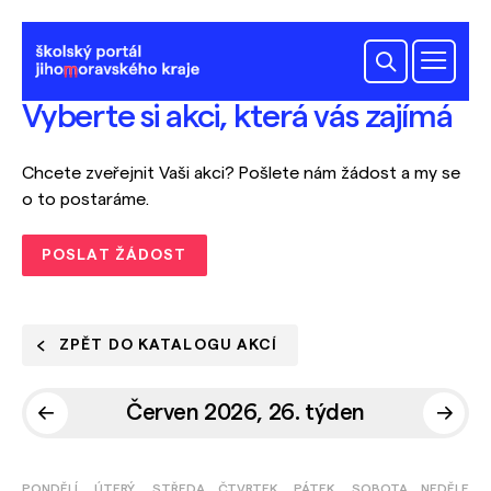
Vyberte si akci, která vás zajímá
Chcete zveřejnit Vaši akci? Pošlete nám žádost a my se
o to postaráme.
POSLAT ŽÁDOST
ZPĚT DO KATALOGU AKCÍ
Červen 2026, 26. týden
PONDĚLÍ
ÚTERÝ
STŘEDA
ČTVRTEK
PÁTEK
SOBOTA
NEDĚLE