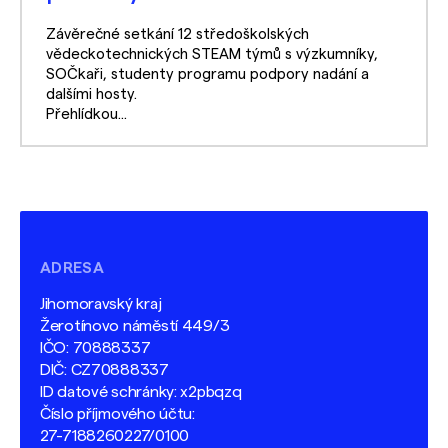
Závěrečné setkání 12 středoškolských
vědeckotechnických STEAM týmů s výzkumníky,
SOČkaři, studenty programu podpory nadání a
dalšími hosty.
Přehlídkou...
ADRESA
Jihomoravský kraj
Žerotínovo náměstí 449/3
IČO: 70888337
DIČ: CZ70888337
ID datové schránky: x2pbqzq
Číslo příjmového účtu:
27-7188260227/0100