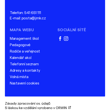
Telefon:
541 651 111
E-mail:
posta@jmk.cz
MAPA WEBU
SOCIÁLNÍ SÍTĚ
Management škol
facebook
instagram
Pedagogové
Rodiče a veřejnost
Kalendář akcí
Telefonní seznam
Adresy a kontakty
Volná místa
Nastavení cookies
Zásady zpracování os. údajů
S láskou ke vzdělání vyrobeno v ORWIN