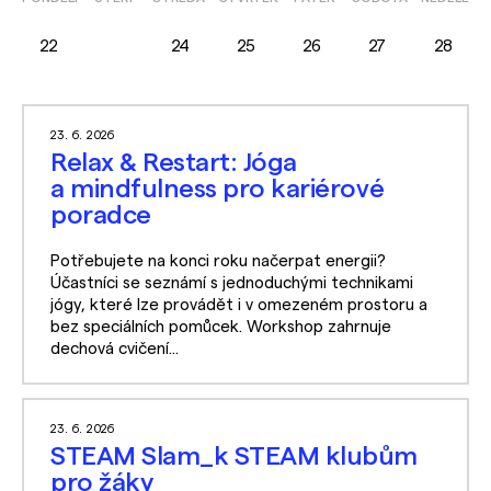
22
23
24
25
26
27
28
23. 6. 2026
Relax & Restart: Jóga
a mindfulness pro kariérové
poradce
Potřebujete na konci roku načerpat energii?
Účastníci se seznámí s jednoduchými technikami
jógy, které lze provádět i v omezeném prostoru a
bez speciálních pomůcek. Workshop zahrnuje
dechová cvičení...
23. 6. 2026
STEAM Slam_k STEAM klubům
pro žáky