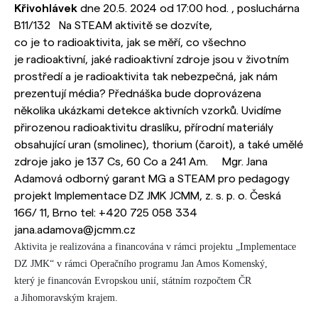
Křivohlávek
dne 20.5. 2024 od 17:00 hod. , posluchárna
B11/132 Na STEAM aktivitě se dozvíte,
co je to radioaktivita, jak se měří, co všechno
je radioaktivní, jaké radioaktivní zdroje jsou v životním
prostředí a je radioaktivita tak nebezpečná, jak nám
prezentují média? Přednáška bude doprovázena
několika ukázkami detekce aktivních vzorků. Uvidíme
přirozenou radioaktivitu draslíku, přírodní materiály
obsahující uran (smolinec), thorium (čaroit), a také umělé
zdroje jako je 137 Cs, 60 Co a 241 Am. Mgr. Jana
Adamová odborný garant MG a STEAM pro pedagogy
projekt Implementace DZ JMK JCMM, z. s. p. o. Česká
166/ 11, Brno tel: +420 725 058 334
jana.adamova@jcmm.cz
Aktivita je realizována a financována v rámci projektu „Implementace
DZ JMK“ v rámci Operačního programu Jan Amos Komenský,
který je financován Evropskou unií, státním rozpočtem ČR
a Jihomoravským krajem.