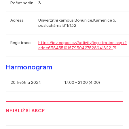
Počet hodin
3
Adresa
Univerzitní kampus Bohunice,Kamenice 5,
posluchárna B11/132
Registrace
https://idz.cepac.cz/ActivityRegistration.aspx?
arId=63845510167930427528941822
Harmonogram
20. května 2024
17:00 - 21:00 (4:00)
NEJBLIŽŠÍ AKCE