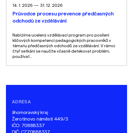
14. 1. 2026
—
31. 12. 2026
Průvodce procesu prevence předčasných
odchodů ze vzdělávání
Nabízíme ucelený vzdělávací program pro posílení
klíčových kompetencí pedagogických pracovníků v
tématu předčasných odchodů ze vzdělávání. V rámci
čtyř setkání se naučíte včasně detekovat problém,
používat...
ADRESA
Jihomoravský kraj
Žerotínovo náměstí 449/3
IČO: 70888337
DIČ: CZ70888337