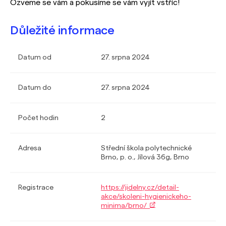
Ozveme se vám a pokusíme se vám vyjít vstříc!
Důležité informace
Datum od
27. srpna 2024
Datum do
27. srpna 2024
Počet hodin
2
Adresa
Střední škola polytechnické
Brno, p. o., Jílová 36g, Brno
Registrace
https://jidelny.cz/detail-
akce/skoleni-hygienickeho-
minima/brno/