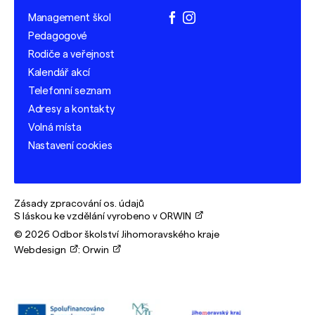
Management škol
facebook
instagram
Pedagogové
Rodiče a veřejnost
Kalendář akcí
Telefonní seznam
Adresy a kontakty
Volná místa
Nastavení cookies
Zásady zpracování os. údajů
S láskou ke vzdělání vyrobeno v ORWIN
© 2026 Odbor školství Jihomoravského kraje
Webdesign
:
Orwin