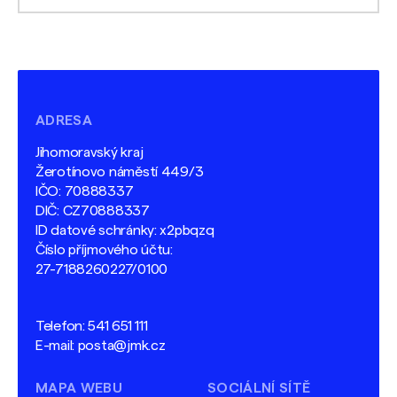
ADRESA
Jihomoravský kraj
Žerotínovo náměstí 449/3
IČO: 70888337
DIČ: CZ70888337
ID datové schránky: x2pbqzq
Číslo příjmového účtu:
27-7188260227/0100
Telefon:
541 651 111
E-mail:
posta@jmk.cz
MAPA WEBU
SOCIÁLNÍ SÍTĚ