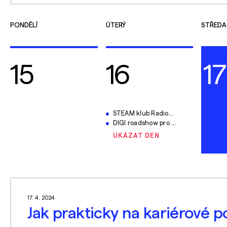
PONDĚLÍ
ÚTERÝ
STŘEDA
15
16
17
STEAM klub Radioelektronika
DIGI roadshow pro učitele základních a středních škol: Digihračky v informatice
UKÁZAT DEN
17. 4. 2024
Jak prakticky na kariérové 