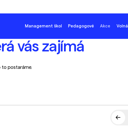
Management škol
Pedagogové
Akce
Volná
erá vás zajímá
o to postaráme.