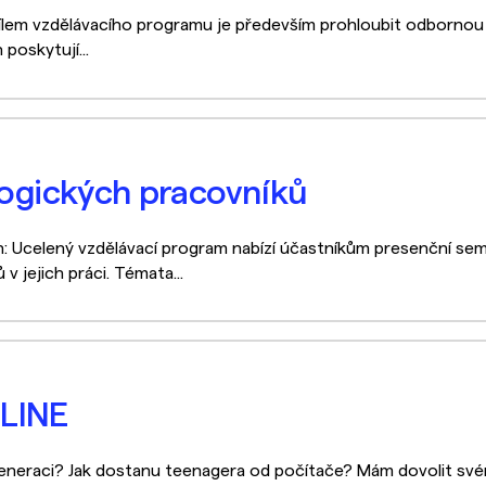
Cílem vzdělávacího programu je především prohloubit odbornou 
poskytují...
gických pracovníků
Ucelený vzdělávací program nabízí účastníkům presenční semi
jejich práci. Témata...
NLINE
generaci? Jak dostanu teenagera od počítače? Mám dovolit svém