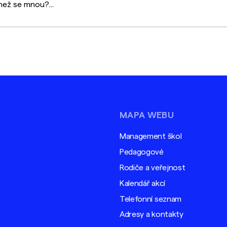
než se mnou?...
MAPA WEBU
Management škol
Pedagogové
Rodiče a veřejnost
Kalendář akcí
Telefonní seznam
Adresy a kontakty