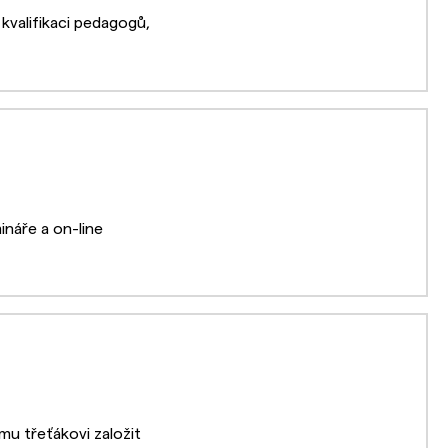
kvalifikaci pedagogů,
náře a on-line
u třeťákovi založit