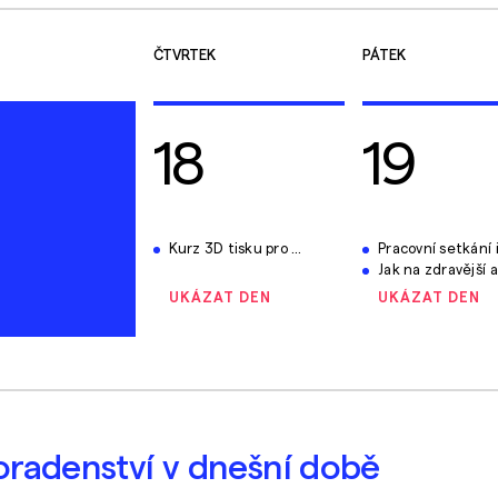
ČTVRTEK
PÁTEK
18
19
Kurz 3D tisku pro učitele
Pracovní setkání ředitelů COV Strojírenst
Jak na zdravější a udržitelnější stravování ve škole 
UKÁZAT DEN
UKÁZAT DEN
poradenství v dnešní době