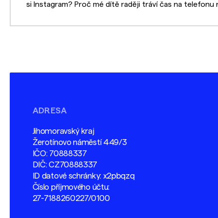
si Instagram? Proč mé dítě raději tráví čas na telefonu 
ADRESA
Jihomoravský kraj
Žerotínovo náměstí 449/3
IČO: 70888337
DIČ: CZ70888337
ID datové schránky: x2pbqzq
Číslo příjmového účtu:
27-7188260227/0100