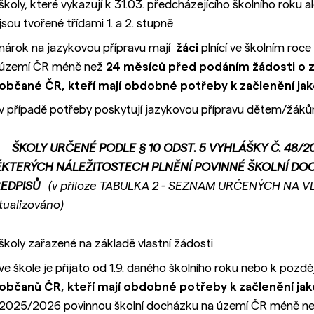
školy, které vykazují k 31.03. předcházejícího školního r
jsou tvořené třídami 1. a 2. stupně
nárok na jazykovou přípravu mají
žáci
plnící ve školním ro
území ČR méně než
24 měsíců před podáním žádosti o za
občané ČR, kteří mají obdobné potřeby k začlenění jako
v případě potřeby poskytují jazykovou přípravu dětem/žákům 
. ŠKOLY
URČENÉ PODLE § 10 ODST. 5
VYHLÁŠKY Č. 48/20
KTERÝCH NÁLEŽITOSTECH PLNĚNÍ POVINNÉ ŠKOLNÍ DOC
ŘEDPISŮ
(v příloze
TABULKA 2 - SEZNAM URČENÝCH NA VL
tualizováno)
školy zařazené na základě vlastní žádosti
ve škole je přijato od 1.9. daného školního roku nebo k pozd
občanů ČR, kteří mají obdobné potřeby k začlenění jak
2025/2026 povinnou školní docházku na území ČR méně n