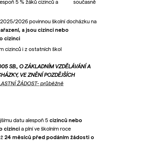
oku alespoň 5 % žáků cizinců a současně
ce 2025/2026 povinnou školní docházku na
řazení, a jsou cizinci nebo
 cizinci
cizinců i z ostatních škol
05 SB., O ZÁKLADNÍM VZDĚLÁVÁNÍ A
HÁZKY, VE ZNĚNÍ POZDĚJŠÍCH
ASTNÍ ŽÁDOST- průběžně
ějšímu datu alespoň 5
cizinců nebo
o cizinci
a plní ve školním roce
ež
24 měsíců před podáním žádosti o