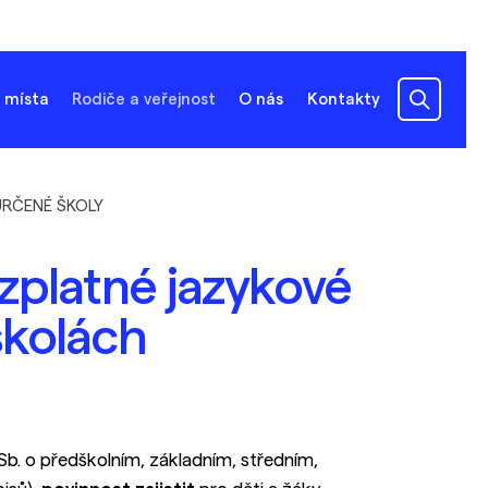
 místa
Rodiče a veřejnost
O nás
Kontakty
URČENÉ ŠKOLY
ezplatné jazykové
školách
b. o předškolním, základním, středním,