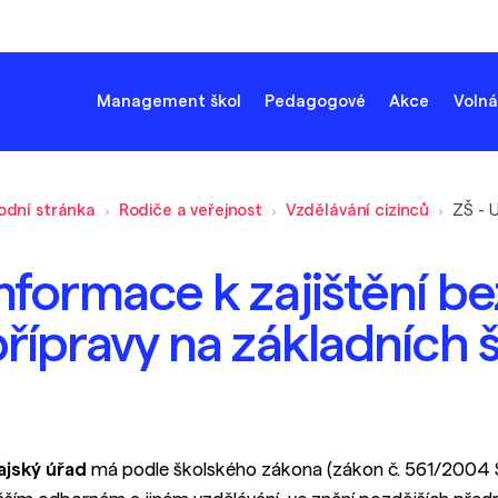
Management škol
Pedagogové
Akce
Volná
odní stránka
Rodiče a veřejnost
Vzdělávání cizinců
ZŠ - 
nformace k zajištění b
přípravy na základních 
ajský úřad
má podle školského zákona (zákon č. 561/2004 S