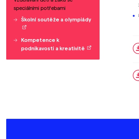
speciálními potřebami
Školní soutěže a olympiády
Kompetence k
podnikavosti a kreativitě