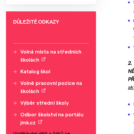
DŮLEŽITÉ ODKAZY
Volná místa na středních
školách
2
NĚ
Katalog škol
P
Volné pracovní pozice na
ak
školách
Výběr střední školy
Odbor školství na portálu
jmk.cz
Vzdělávání dětí a žáků se