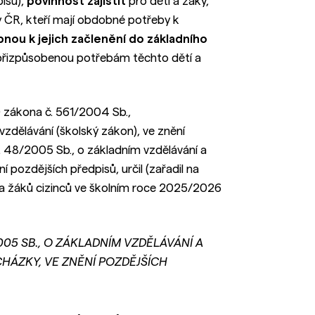
isů),
povinnost zajistit
pro děti a žáky,
ny ČR, kteří mají obdobné potřeby k
nou k jejich začlenění do základního
 přizpůsobenou potřebám těchto dětí a
0 zákona č. 561/2004 Sb.,
zdělávání (školský zákon), ve znění
. 48/2005 Sb., o základním vzdělávání a
 pozdějších předpisů, určil (zařadil na
 a žáků cizinců ve školním roce 2025/2026
005 SB., O ZÁKLADNÍM VZDĚLÁVÁNÍ A
HÁZKY, VE ZNĚNÍ POZDĚJŠÍCH