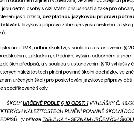
šším odborném a jiném vzdělávání, ve znění pozdějších předp
ž jsou dětmi osoby s cizí státní příslušností a také pro obča
členění jako cizinci,
bezplatnou jazykovou přípravu potřeb
dělávání.
Jazyková příprava zahrnuje výuku českého jazyka
ků.
ajský úřad JMK, odbor školství, v souladu s ustanovením § 2
předškolním, základním, středním, vyšším odborném a jiném v
zdějších předpisů, a v souladu s ustanovením § 10 vyhlášky č
kterých náležitostech plnění povinné školní docházky, ve znění
znam určených škol) pro poskytování jazykové přípravy dětí
že specifikované školy:
ŠKOLY
URČENÉ PODLE § 10 ODST. 1
VYHLÁŠKY Č. 48/2
KTERÝCH NÁLEŽITOSTECH PLNĚNÍ POVINNÉ ŠKOLNÍ DOC
EDPISŮ (v příloze
TABULKA 1 - SEZNAM URČENÝCH ŠKOL
)