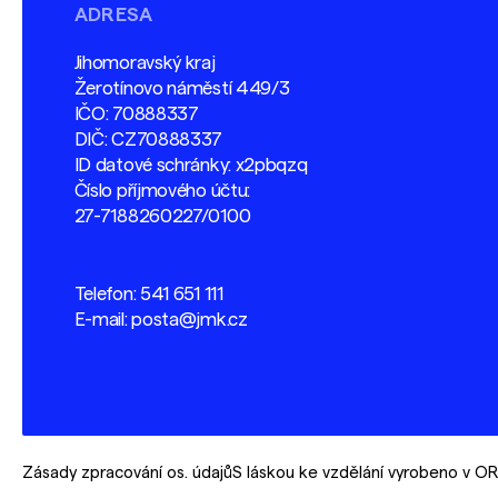
ADRESA
Jihomoravský kraj
Žerotínovo náměstí 449/3
IČO: 70888337
DIČ: CZ70888337
ID datové schránky: x2pbqzq
Číslo příjmového účtu:
27-7188260227/0100
Telefon:
541 651 111
E-mail:
posta@jmk.cz
Zásady zpracování os. údajů
S láskou ke vzdělání vyrobeno v 