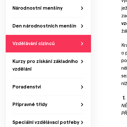
vy
je
Národnostní menšiny
za
vz
Den národnostních menšin
žá
Vzdělávání cizinců
Kr
o 
po
Kurzy pro získání základního
ně
vzdělání
se
ní
Poradenství
1.
Přípravné třídy
NĚ
PŘ
Speciální vzdělávací potřeby