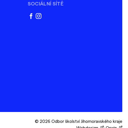
SOCIÁLNÍ SÍTĚ
facebook
instagram
© 2026 Odbor školství Jihomoravského kraje