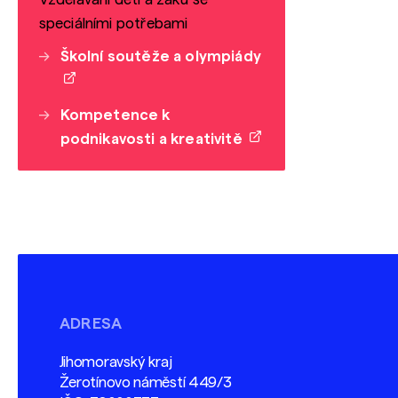
speciálními potřebami
Školní soutěže a olympiády
Kompetence k
podnikavosti a kreativitě
ADRESA
Jihomoravský kraj
Žerotínovo náměstí 449/3