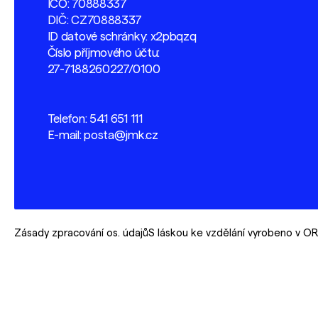
IČO: 70888337
DIČ: CZ70888337
ID datové schránky: x2pbqzq
Číslo příjmového účtu:
27-7188260227/0100
Telefon:
541 651 111
E-mail:
posta@jmk.cz
Zásady zpracování os. údajů
S láskou ke vzdělání vyrobeno v 