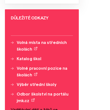
DŮLEŽITÉ ODKAZY
Volná místa na středních
školách
Katalog škol
Volné pracovní pozice na
školách
Výběr střední školy
Odbor školství na portálu
jmk.cz
Vzdělávání dětí a žáků se