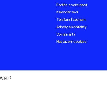
Rodiče a veřejnost
Kalendář akcí
Telefonní seznam
Adresy a kontakty
Volná místa
Nastavení cookies
ORWIN