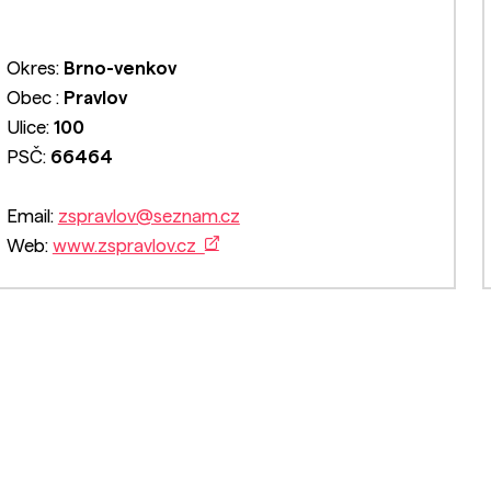
Okres:
Brno-venkov
Obec :
Pravlov
Ulice:
100
PSČ:
66464
Email:
zspravlov@seznam.cz
Web:
www.zspravlov.cz