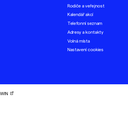
Rodiče a veřejnost
Kalendář akcí
Telefonní seznam
Adresy a kontakty
Volná místa
Nastavení cookies
ORWIN