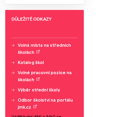
DŮLEŽITÉ ODKAZY
Volná místa na středních
školách
Katalog škol
Volné pracovní pozice na
školách
Výběr střední školy
Odbor školství na portálu
jmk.cz
Vzdělávání dětí a žáků se