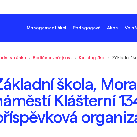
Management škol
Pedagogové
Akce
Volná
odní stránka
Rodiče a veřejnost
Katalog škol
Základní škola, Mor
náměstí Klášterní 13
příspěvková organiz