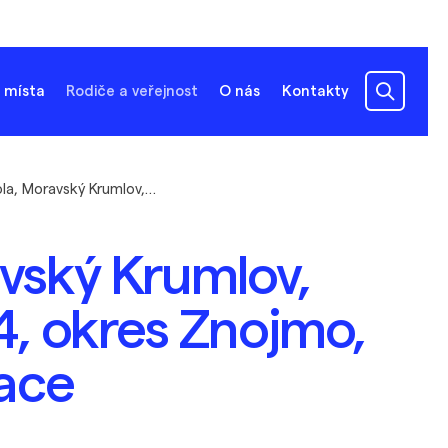
 místa
Rodiče a veřejnost
O nás
Kontakty
Základní škola, Moravský Krumlov, náměstí Klášterní 134, okres Znojmo, příspěvková organizace
avský Krumlov,
4, okres Znojmo,
ace