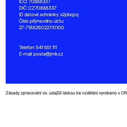
IČO: 70888337
DIČ: CZ70888337
ID datové schránky: x2pbqzq
Číslo příjmového účtu:
27-7188260227/0100
Telefon:
541 651 111
E-mail:
posta@jmk.cz
Zásady zpracování os. údajů
S láskou ke vzdělání vyrobeno v 