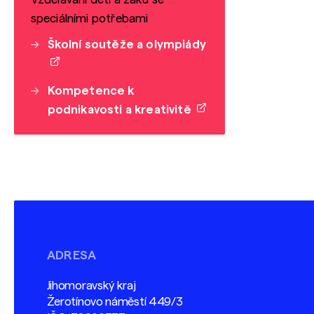
speciálními potřebami
Školní soutěže a olympiády
Kompetence k
podnikavosti a kreativitě
ADRESA
Jihomoravský kraj
Žerotínovo náměstí 449/3