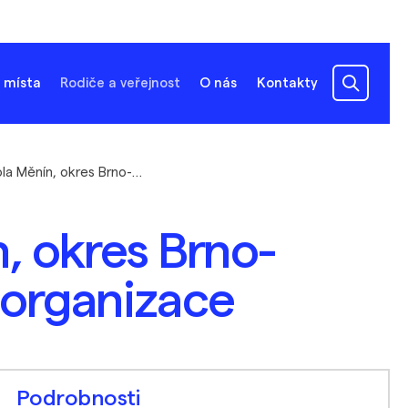
 místa
Rodiče a veřejnost
O nás
Kontakty
Základní škola Měnín, okres Brno-venkov, příspěvková organizace
, okres Brno-
 organizace
Podrobnosti