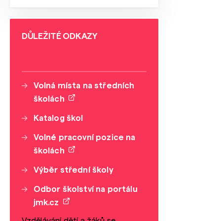
DŮLEŽITÉ ODKAZY
Volná místa na středních
školách
Katalog škol
Volné pracovní pozice na
školách
Výběr střední školy
Odbor školství na portálu
jmk.cz
Vzdělávání dětí a žáků se