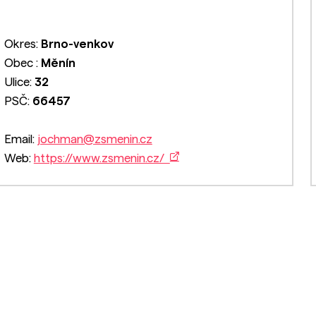
Okres:
Brno-venkov
Obec :
Měnín
Ulice:
32
PSČ:
66457
Email:
jochman@zsmenin.cz
Web:
https://www.zsmenin.cz/