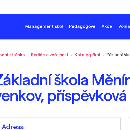
Management škol
Pedagogové
Akce
Volná
odní stránka
Rodiče a veřejnost
Katalog škol
Základní škola Měnín
venkov, příspěvková
Adresa