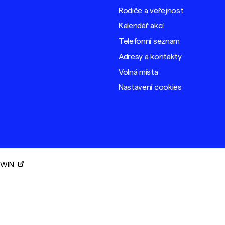
Rodiče a veřejnost
Kalendář akcí
Telefonní seznam
Adresy a kontakty
Volná místa
Nastavení cookies
ORWIN