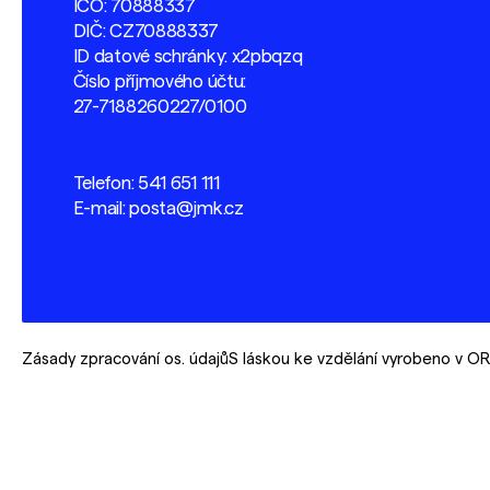
IČO: 70888337
DIČ: CZ70888337
ID datové schránky: x2pbqzq
Číslo příjmového účtu:
27-7188260227/0100
Telefon:
541 651 111
E-mail:
posta@jmk.cz
Zásady zpracování os. údajů
S láskou ke vzdělání vyrobeno v 