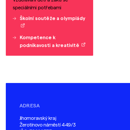
speciálními potřebami
Školní soutěže a olympiády
Kompetence k
podnikavosti a kreativitě
ADRESA
Jihomoravský kraj
Žerotínovo náměstí 449/3