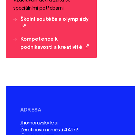
speciálními potřebami
Školní soutěže a olympiády
Kompetence k
podnikavosti a kreativitě
ADRESA
Jihomoravský kraj
Žerotínovo náměstí 449/3