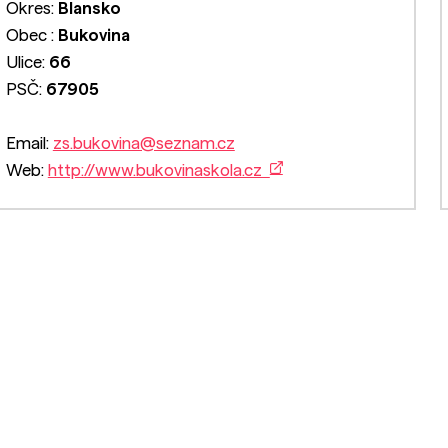
Okres:
Blansko
Obec :
Bukovina
Ulice:
66
PSČ:
67905
Email:
zs.bukovina@seznam.cz
Web:
http://www.bukovinaskola.cz