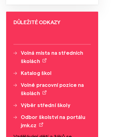
DŮLEŽITÉ ODKAZY
Volná místa na středních
školách
Katalog škol
Volné pracovní pozice na
školách
Výběr střední školy
Odbor školství na portálu
jmk.cz
Vzdělávání dětí a žáků se