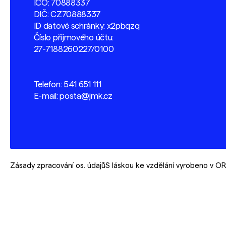
IČO: 70888337
DIČ: CZ70888337
ID datové schránky: x2pbqzq
Číslo příjmového účtu:
27-7188260227/0100
Telefon:
541 651 111
E-mail:
posta@jmk.cz
Zásady zpracování os. údajů
S láskou ke vzdělání vyrobeno v 