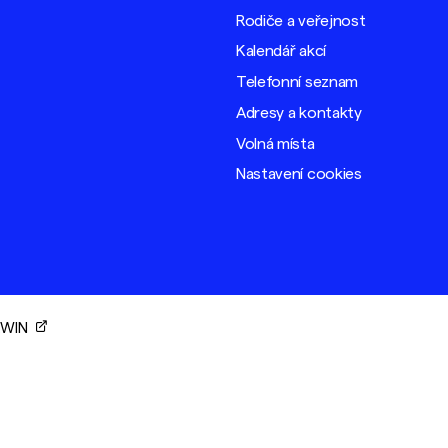
Rodiče a veřejnost
Kalendář akcí
Telefonní seznam
Adresy a kontakty
Volná místa
Nastavení cookies
ORWIN