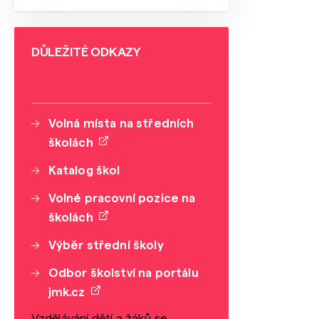
DŮLEŽITÉ ODKAZY
Volná místa na středních
školách
Katalog škol
Volné pracovní pozice na
školách
Výběr střední školy
Odbor školství na portálu
jmk.cz
Vzdělávání dětí a žáků se