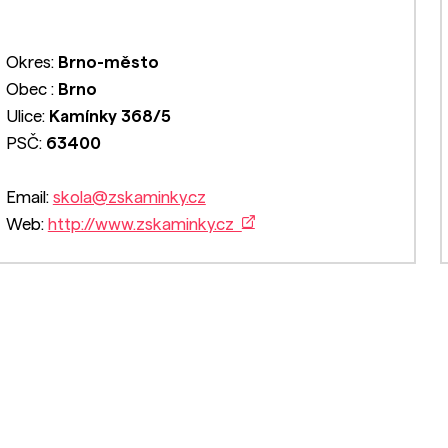
Okres:
Brno-město
Obec :
Brno
Ulice:
Kamínky 368/5
PSČ:
63400
Email:
skola@zskaminky.cz
Web:
http://www.zskaminky.cz