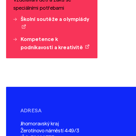
speciálními potřebami
Školní soutěže a olympiády
Kompetence k
podnikavosti a kreativitě
ADRESA
Jihomoravský kraj
Žerotínovo náměstí 449/3