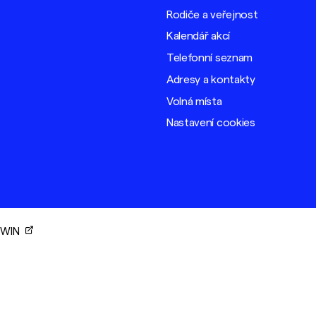
Rodiče a veřejnost
Kalendář akcí
Telefonní seznam
Adresy a kontakty
Volná místa
Nastavení cookies
ORWIN