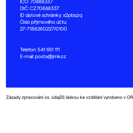
IČO: 70888337
DIČ: CZ70888337
ID datové schránky: x2pbqzq
Číslo příjmového účtu:
27-7188260227/0100
Telefon:
541 651 111
E-mail:
posta@jmk.cz
Zásady zpracování os. údajů
S láskou ke vzdělání vyrobeno v 