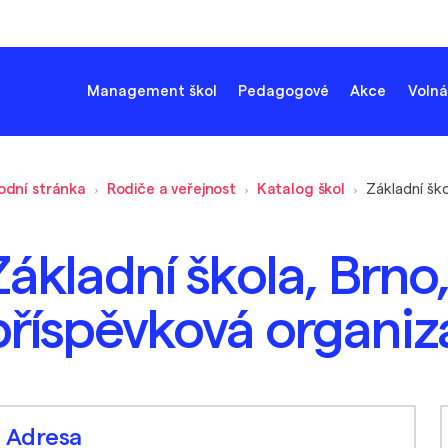
Management škol
Pedagogové
Akce
Volná
odní stránka
Rodiče a veřejnost
Katalog škol
Základní škola, Brno
příspěvková organiz
Adresa