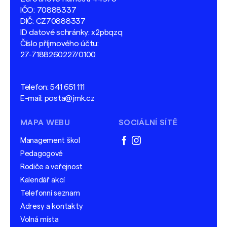
IČO: 70888337
DIČ: CZ70888337
ID datové schránky: x2pbqzq
Číslo příjmového účtu:
27-7188260227/0100
Telefon:
541 651 111
E-mail:
posta@jmk.cz
MAPA WEBU
SOCIÁLNÍ SÍTĚ
Management škol
facebook
instagram
Pedagogové
Rodiče a veřejnost
Kalendář akcí
Telefonní seznam
Adresy a kontakty
Volná místa