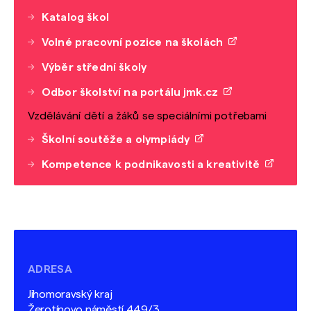
Katalog škol
Volné pracovní pozice na školách
Výběr střední školy
Odbor školství na portálu jmk.cz
Vzdělávání dětí a žáků se speciálními potřebami
Školní soutěže a olympiády
Kompetence k podnikavosti a kreativitě
ADRESA
Jihomoravský kraj
Žerotínovo náměstí 449/3