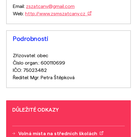
Email:
zszatcany@gmail.com
Web:
http://www.zsmszatcany.cz
Podrobnosti
Zřizovatel: obec
Číslo organ.: 600110699
IČO: 75023482
Ředitel: Mgr. Petra Štěpková
DŮLEŽITÉ ODKAZY
Volná místa na středních školách