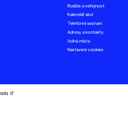
Rodiče a veřejnost
Kalendář akcí
Telefonní seznam
Adresy a kontakty
Volná místa
Nastavení cookies
ORWIN