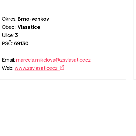
Okres:
Brno-venkov
Obec :
Vlasatice
Ulice:
3
PSČ:
69130
Email:
marcela.mikelova@zsvlasatice.cz
Web:
www.zsvlasatice.cz