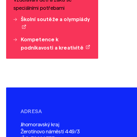
speciálními potřebami
Školní soutěže a olympiády
Kompetence k
podnikavosti a kreativitě
ADRESA
Jihomoravský kraj
Žerotínovo náměstí 449/3