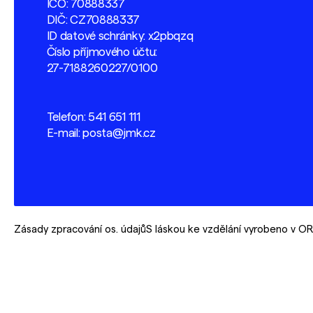
IČO: 70888337
DIČ: CZ70888337
ID datové schránky: x2pbqzq
Číslo příjmového účtu:
27-7188260227/0100
Telefon:
541 651 111
E-mail:
posta@jmk.cz
Zásady zpracování os. údajů
S láskou ke vzdělání vyrobeno v 