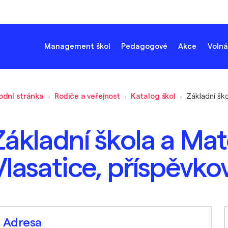
Management škol
Pedagogové
Akce
Volná
odní stránka
Rodiče a veřejnost
Katalog škol
Základní škola a Mat
Vlasatice, příspěvk
Adresa