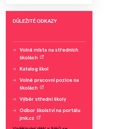
DŮLEŽITÉ ODKAZY
Volná místa na středních
školách
Katalog škol
Volné pracovní pozice na
školách
Výběr střední školy
Odbor školství na portálu
jmk.cz
Vzdělávání dětí a žáků se