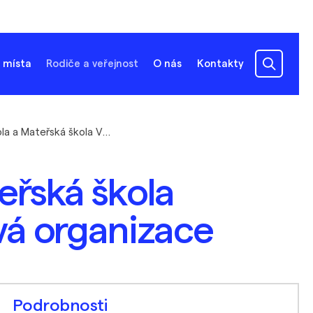
 místa
Rodiče a veřejnost
O nás
Kontakty
Základní škola a Mateřská škola Vlasatice, příspěvková organizace
eřská škola
ová organizace
Podrobnosti