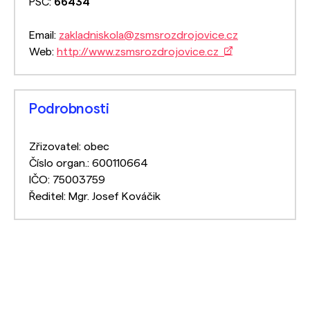
PSČ:
66434
Email:
zakladniskola@zsmsrozdrojovice.cz
Web:
http://www.zsmsrozdrojovice.cz
Podrobnosti
Zřizovatel: obec
Číslo organ.: 600110664
IČO: 75003759
Ředitel: Mgr. Josef Kováčik