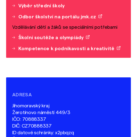
Výběr střední školy
Odbor školství na portálu jmk.cz
Vzdělávání dětí a žáků se speciálními potřebami
Školní soutěže a olympiády
Kompetence k podnikavosti a kreativitě
ADRESA
Jihomoravský kraj
Žerotínovo náměstí 449/3
IČO: 70888337
DIČ: CZ70888337
ID datové schránky: x2pbqzq