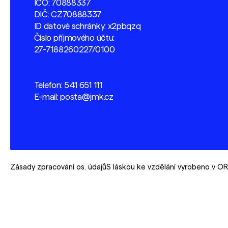
IČO: 70888337
DIČ: CZ70888337
ID datové schránky: x2pbqzq
Číslo příjmového účtu:
27-7188260227/0100
Telefon:
541 651 111
E-mail:
posta@jmk.cz
Zásady zpracování os. údajů
S láskou ke vzdělání vyrobeno v 