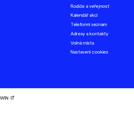
Rodiče a veřejnost
Kalendář akcí
Telefonní seznam
Adresy a kontakty
Volná místa
Nastavení cookies
ORWIN