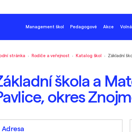
Management škol
Pedagogové
Akce
Volná
odní stránka
Rodiče a veřejnost
Katalog škol
Základní škola a Mat
Pavlice, okres Znoj
Adresa