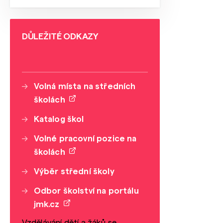
DŮLEŽITÉ ODKAZY
Volná místa na středních
školách
Katalog škol
Volné pracovní pozice na
školách
Výběr střední školy
Odbor školství na portálu
jmk.cz
Vzdělávání dětí a žáků se