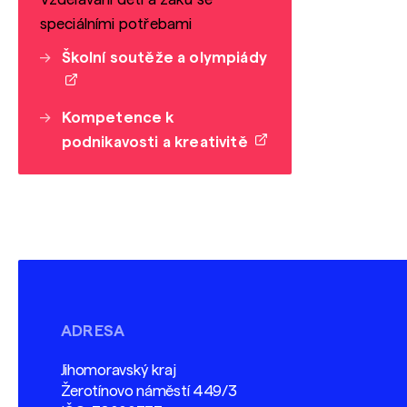
speciálními potřebami
Školní soutěže a olympiády
Kompetence k
podnikavosti a kreativitě
ADRESA
Jihomoravský kraj
Žerotínovo náměstí 449/3