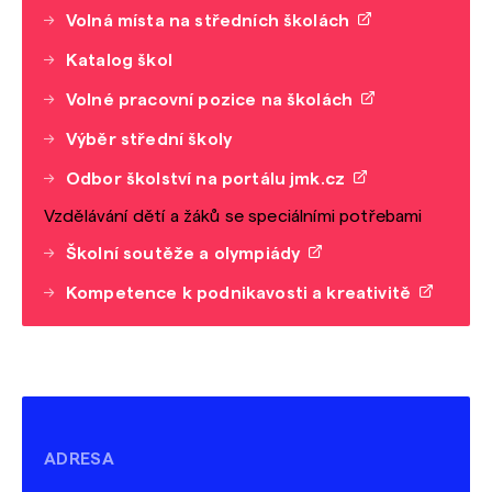
Volná místa na středních školách
Katalog škol
Volné pracovní pozice na školách
Výběr střední školy
Odbor školství na portálu jmk.cz
Vzdělávání dětí a žáků se speciálními potřebami
Školní soutěže a olympiády
Kompetence k podnikavosti a kreativitě
ADRESA