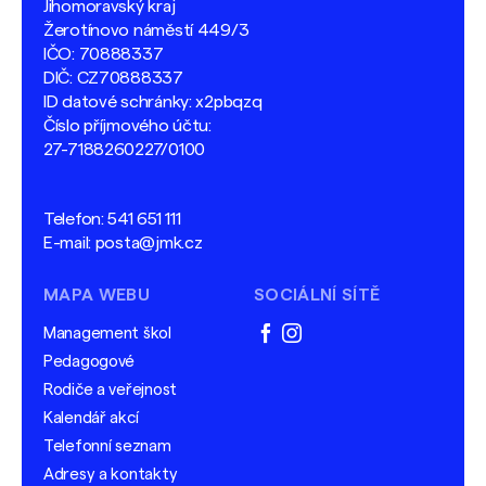
Jihomoravský kraj
Žerotínovo náměstí 449/3
IČO: 70888337
DIČ: CZ70888337
ID datové schránky: x2pbqzq
Číslo příjmového účtu:
27-7188260227/0100
Telefon:
541 651 111
E-mail:
posta@jmk.cz
MAPA WEBU
SOCIÁLNÍ SÍTĚ
Management škol
facebook
instagram
Pedagogové
Rodiče a veřejnost
Kalendář akcí
Telefonní seznam
Adresy a kontakty