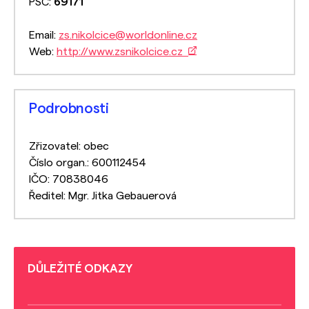
PSČ:
69171
Email:
zs.nikolcice@worldonline.cz
Web:
http://www.zsnikolcice.cz
Podrobnosti
Zřizovatel: obec
Číslo organ.: 600112454
IČO: 70838046
Ředitel: Mgr. Jitka Gebauerová
DŮLEŽITÉ ODKAZY