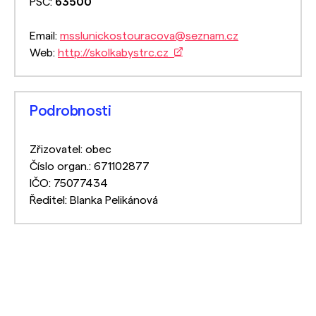
PSČ:
63500
Email:
msslunickostouracova@seznam.cz
Web:
http://skolkabystrc.cz
Podrobnosti
Zřizovatel: obec
Číslo organ.: 671102877
IČO: 75077434
Ředitel: Blanka Pelikánová