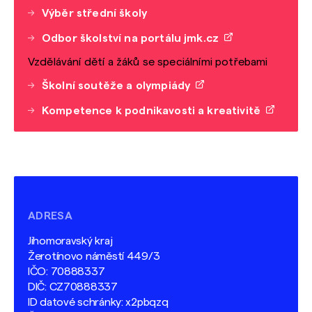
Výběr střední školy
Odbor školství na portálu jmk.cz
Vzdělávání dětí a žáků se speciálními potřebami
Školní soutěže a olympiády
Kompetence k podnikavosti a kreativitě
ADRESA
Jihomoravský kraj
Žerotínovo náměstí 449/3
IČO: 70888337
DIČ: CZ70888337
ID datové schránky: x2pbqzq