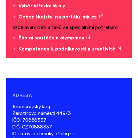
Výběr střední školy
Odbor školství na portálu jmk.cz
Vzdělávání dětí a žáků se speciálními potřebami
Školní soutěže a olympiády
Kompetence k podnikavosti a kreativitě
ADRESA
Jihomoravský kraj
Žerotínovo náměstí 449/3
IČO: 70888337
DIČ: CZ70888337
ID datové schránky: x2pbqzq