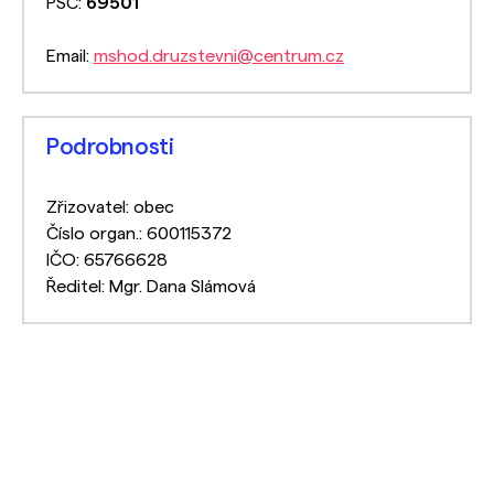
PSČ:
69501
Email:
mshod.druzstevni@centrum.cz
Podrobnosti
Zřizovatel: obec
Číslo organ.: 600115372
IČO: 65766628
Ředitel: Mgr. Dana Slámová