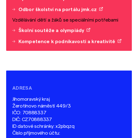
Odbor školství na portálu jmk.cz
Vzdělávání dětí a žáků se speciálními potřebami
Školní soutěže a olympiády
Kompetence k podnikavosti a kreativitě
ADRESA
Jihomoravský kraj
Žerotínovo náměstí 449/3
IČO: 70888337
DIČ: CZ70888337
ID datové schránky: x2pbqzq
Číslo příjmového účtu: