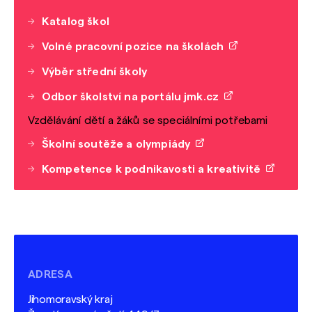
Katalog škol
Volné pracovní pozice na školách
Výběr střední školy
Odbor školství na portálu jmk.cz
Vzdělávání dětí a žáků se speciálními potřebami
Školní soutěže a olympiády
Kompetence k podnikavosti a kreativitě
ADRESA
Jihomoravský kraj