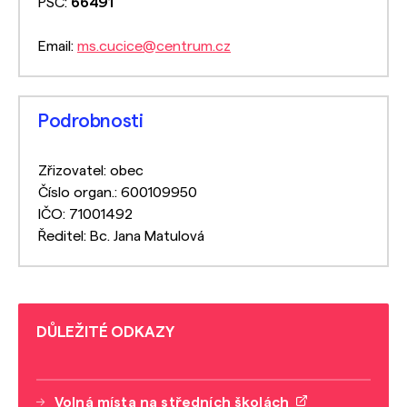
PSČ:
66491
Email:
ms.cucice@centrum.cz
Podrobnosti
Zřizovatel: obec
Číslo organ.: 600109950
IČO: 71001492
Ředitel: Bc. Jana Matulová
DŮLEŽITÉ ODKAZY
Volná místa na středních školách