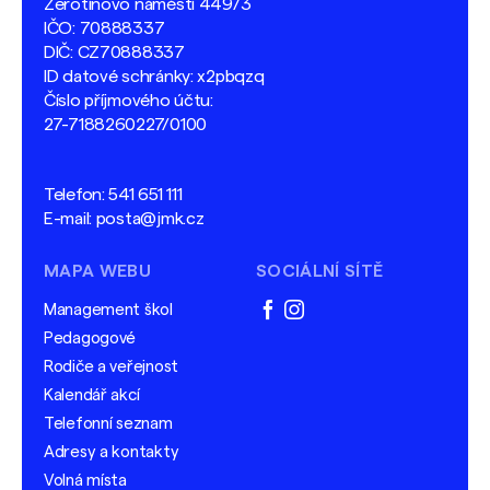
Žerotínovo náměstí 449/3
IČO: 70888337
DIČ: CZ70888337
ID datové schránky: x2pbqzq
Číslo příjmového účtu:
27-7188260227/0100
Telefon:
541 651 111
E-mail:
posta@jmk.cz
MAPA WEBU
SOCIÁLNÍ SÍTĚ
Management škol
facebook
instagram
Pedagogové
Rodiče a veřejnost
Kalendář akcí
Telefonní seznam
Adresy a kontakty
Volná místa