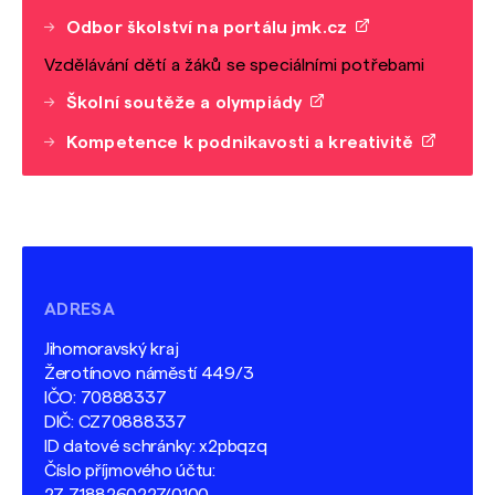
Odbor školství na portálu jmk.cz
Vzdělávání dětí a žáků se speciálními potřebami
Školní soutěže a olympiády
Kompetence k podnikavosti a kreativitě
ADRESA
Jihomoravský kraj
Žerotínovo náměstí 449/3
IČO: 70888337
DIČ: CZ70888337
ID datové schránky: x2pbqzq
Číslo příjmového účtu: