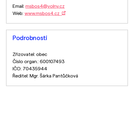
Email:
msbos4@volny.cz
Web:
www.msbos4.cz
Podrobnosti
Zřizovatel: obec
Číslo organ.: 600107493
IČO: 70435944
Ředitel: Mgr. Šárka Pantůčková