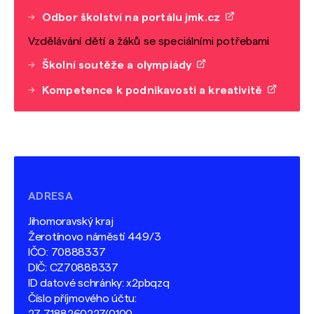
Odbor školství na portálu jmk.cz
Vzdělávání dětí a žáků se speciálními potřebami
Školní soutěže a olympiády
Kompetence k podnikavosti a kreativitě
ADRESA
Jihomoravský kraj
Žerotínovo náměstí 449/3
IČO: 70888337
DIČ: CZ70888337
ID datové schránky: x2pbqzq
Číslo příjmového účtu: