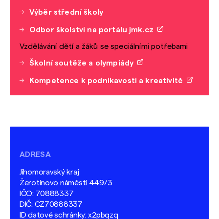
Výběr střední školy
Odbor školství na portálu jmk.cz
Vzdělávání dětí a žáků se speciálními potřebami
Školní soutěže a olympiády
Kompetence k podnikavosti a kreativitě
ADRESA
Jihomoravský kraj
Žerotínovo náměstí 449/3
IČO: 70888337
DIČ: CZ70888337
ID datové schránky: x2pbqzq