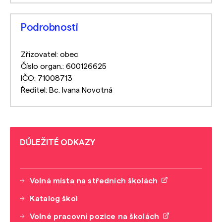
Podrobnosti
Zřizovatel: obec
Číslo organ.: 600126625
IČO: 71008713
Ředitel: Bc. Ivana Novotná
DŮLEŽITÉ ODKAZY
Volná místa na středních školách
Katalog škol
Volné pracovní pozice na školách