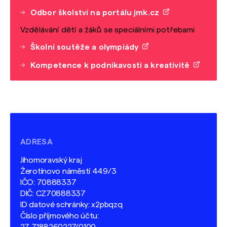
Odbor školství na portálu jmk.cz
Vzdělávání dětí a žáků se speciálními potřebami
Školní soutěže a olympiády
Kompetence k podnikavosti a kreativitě
ADRESA
Jihomoravský kraj
Žerotínovo náměstí 449/3
IČO: 70888337
DIČ: CZ70888337
ID datové schránky: x2pbqzq
Číslo příjmového účtu: