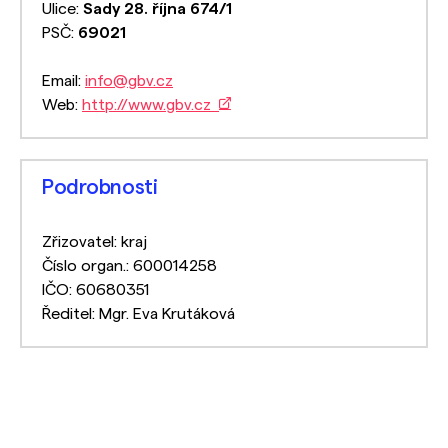
Ulice:
Sady 28. října 674/1
PSČ:
69021
Email:
info@gbv.cz
Web:
http://www.gbv.cz
Podrobnosti
Zřizovatel: kraj
Číslo organ.: 600014258
IČO: 60680351
Ředitel: Mgr. Eva Krutáková