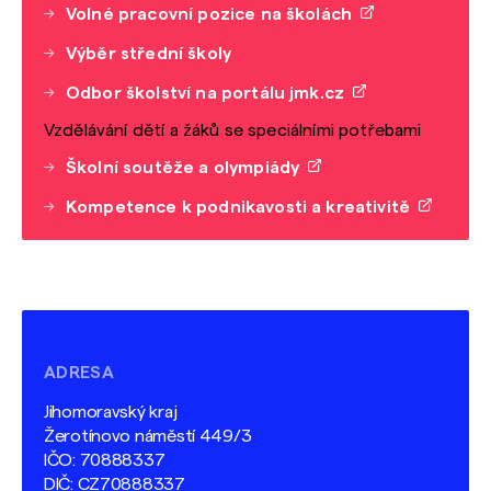
Volné pracovní pozice na školách
Výběr střední školy
Odbor školství na portálu jmk.cz
Vzdělávání dětí a žáků se speciálními potřebami
Školní soutěže a olympiády
Kompetence k podnikavosti a kreativitě
ADRESA
Jihomoravský kraj
Žerotínovo náměstí 449/3
IČO: 70888337
DIČ: CZ70888337