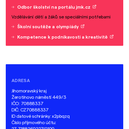
Odbor školství na portálu jmk.cz
Vzdělávání dětí a žáků se speciálními potřebami
Školní soutěže a olympiády
Kompetence k podnikavosti a kreativitě
ADRESA
Jihomoravský kraj
Žerotínovo náměstí 449/3
IČO: 70888337
DIČ: CZ70888337
ID datové schránky: x2pbqzq
Číslo příjmového účtu: