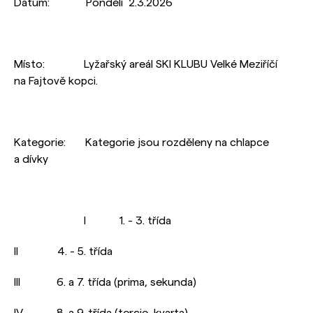
Datum: Pondělí 2.3.2026
Místo: Lyžařský areál SKI KLUBU Velké Meziříčí
na Fajtově kopci.
Kategorie: Kategorie jsou rozděleny na chlapce
a dívky
I 1. - 3. třída
II 4. - 5. třída
III 6. a 7. třída (prima, sekunda)
IV 8. a 9. třída (tercie, kvarta)