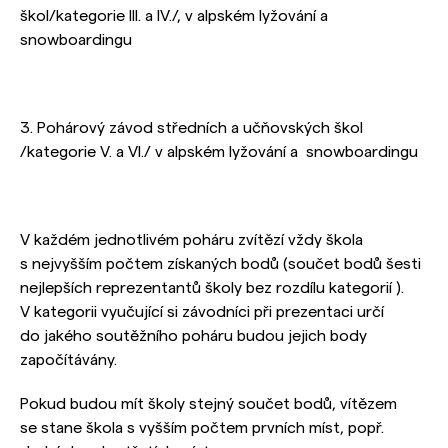
škol/kategorie III. a IV./, v alpském lyžování a
snowboardingu
3. Pohárový závod středních a učňovských škol
/kategorie V. a VI./ v alpském lyžování a snowboardingu
V každém jednotlivém poháru zvítězí vždy škola
s nejvyšším počtem získaných bodů (součet bodů šesti
nejlepších reprezentantů školy bez rozdílu kategorií ).
V kategorii vyučující si závodníci při prezentaci určí
do jakého soutěžního poháru budou jejich body
započítávány.
Pokud budou mít školy stejný součet bodů, vítězem
se stane škola s vyšším počtem prvních míst, popř.