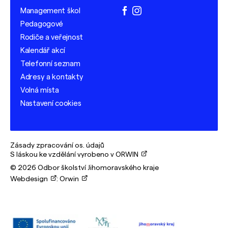
Management škol
facebook
instagram
Pedagogové
Rodiče a veřejnost
Kalendář akcí
Telefonní seznam
Adresy a kontakty
Volná místa
Nastavení cookies
Zásady zpracování os. údajů
S láskou ke vzdělání vyrobeno v ORWIN
© 2026 Odbor školství Jihomoravského kraje
Webdesign
:
Orwin