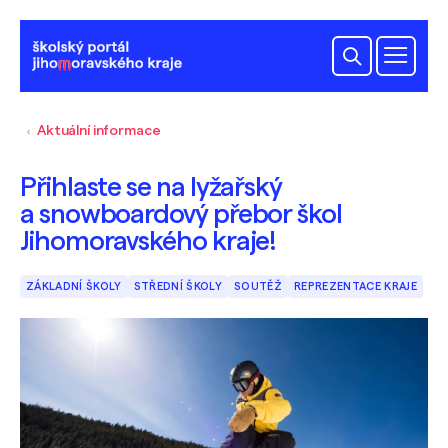
Aktuální informace
Přihlaste se na lyžařský
a snowboardový přebor škol
Jihomoravského kraje!
ZÁKLADNÍ ŠKOLY
STŘEDNÍ ŠKOLY
SOUTĚŽ
REPREZENTACE KRAJE