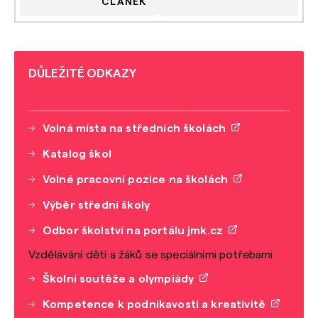
ČLÁNEK
DŮLEŽITÉ ODKAZY
Volná místa na středních školách
Katalog škol
Volné pracovní pozice na školách
Výběr střední školy
Odbor školství na portálu jmk.cz
Vzdělávání dětí a žáků se speciálními potřebami
Školní soutěže a olympiády
Kompetence k podnikavosti a kreativitě