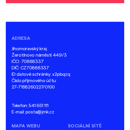
ADRESA
Jihomoravský kraj
Žerotínovo náměstí 449/3
IČO: 70888337
DIČ: CZ70888337
ID datové schránky: x2pbqzq
Číslo příjmového účtu:
27-7188260227/0100
Telefon:
541 651 111
E-mail:
posta@jmk.cz
MAPA WEBU
SOCIÁLNÍ SÍTĚ