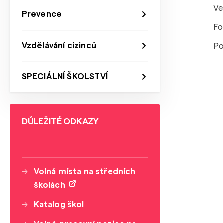
Ve
Prevence
Fo
Vzdělávání cizinců
Po
SPECIÁLNÍ ŠKOLSTVÍ
DŮLEŽITÉ ODKAZY
Volná místa na středních
školách
Katalog škol