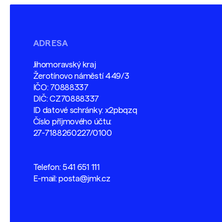
ADRESA
Jihomoravský kraj
Žerotínovo náměstí 449/3
IČO: 70888337
DIČ: CZ70888337
ID datové schránky: x2pbqzq
Číslo příjmového účtu:
27-7188260227/0100
Telefon:
541 651 111
E-mail:
posta@jmk.cz