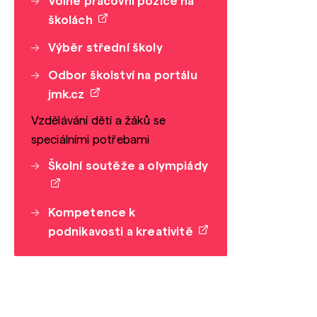
Volné pracovní pozice na
školách
Výběr střední školy
Odbor školství na portálu
jmk.cz
Vzdělávání dětí a žáků se
speciálními potřebami
Školní soutěže a olympiády
Kompetence k
podnikavosti a kreativitě