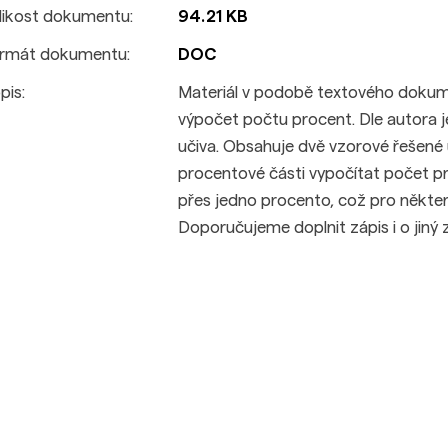
likost dokumentu:
94.21 KB
rmát dokumentu:
DOC
pis:
Materiál v podobě textového dokume
výpočet počtu procent. Dle autora 
učiva. Obsahuje dvě vzorové řešené 
procentové části vypočítat počet p
přes jedno procento, což pro někter
Doporučujeme doplnit zápis i o jiný