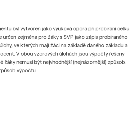
ntu byl vytvořen jako výuková opora při probírání celku
je určen zejména pro žáky s SVP jako zápis probíraného
úlohy, ve kterých mají žáci na základě daného základu a
rocent. V obou vzorových úlohách jsou výpočty řešeny
é žáky nemusí být nejvhodnější (nejnázornější) způsob.
 způsob výpočtu.