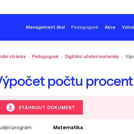
Management škol
Pedagogové
Akce
Volná
odní stránka
Pedagogové
Digitální učební materiály
Výp
Výpočet počtu procent
STÁHNOUT DOKUMENT
udijní program:
Matematika