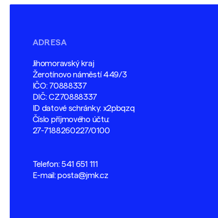
ADRESA
Jihomoravský kraj
Žerotínovo náměstí 449/3
IČO: 70888337
DIČ: CZ70888337
ID datové schránky: x2pbqzq
Číslo příjmového účtu:
27-7188260227/0100
Telefon:
541 651 111
E-mail:
posta@jmk.cz