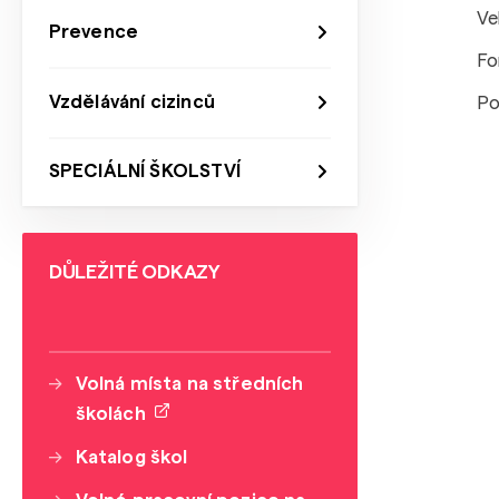
Ve
Prevence
Fo
Vzdělávání cizinců
Po
SPECIÁLNÍ ŠKOLSTVÍ
DŮLEŽITÉ ODKAZY
Volná místa na středních
školách
Katalog škol