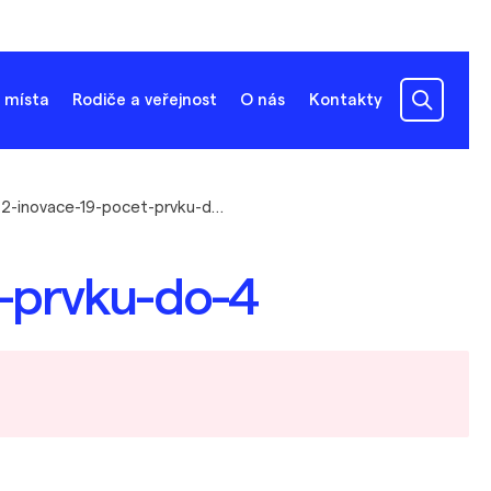
 místa
Rodiče a veřejnost
O nás
Kontakty
vy-42-inovace-19-pocet-prvku-do-4
t-prvku-do-4