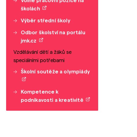
Volné pracovní pozice na
školách
Výběr střední školy
Odbor školství na portálu
jmk.cz
Vzdělávání dětí a žáků se
speciálními potřebami
Školní soutěže a olympiády
Kompetence k
podnikavosti a kreativitě