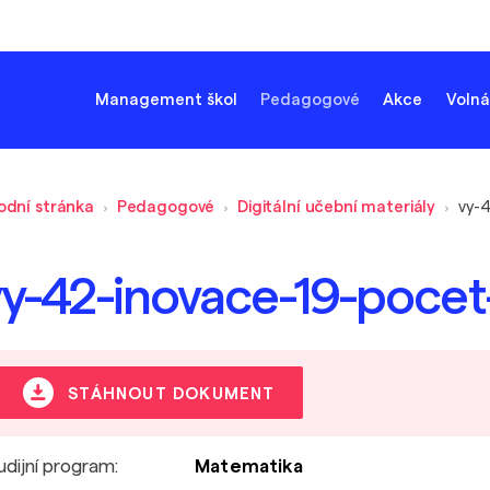
Management škol
Pedagogové
Akce
Volná
odní stránka
Pedagogové
Digitální učební materiály
vy-42-inovace-19-poce
STÁHNOUT DOKUMENT
udijní program:
Matematika