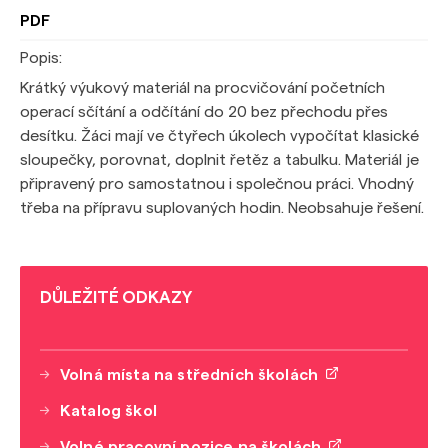
PDF
Popis:
Krátký výukový materiál na procvičování početních
operací sčítání a odčítání do 20 bez přechodu přes
desítku. Žáci mají ve čtyřech úkolech vypočítat klasické
sloupečky, porovnat, doplnit řetěz a tabulku. Materiál je
připravený pro samostatnou i společnou práci. Vhodný
třeba na přípravu suplovaných hodin. Neobsahuje řešení.
DŮLEŽITÉ ODKAZY
Volná místa na středních školách
Katalog škol
Volné pracovní pozice na školách