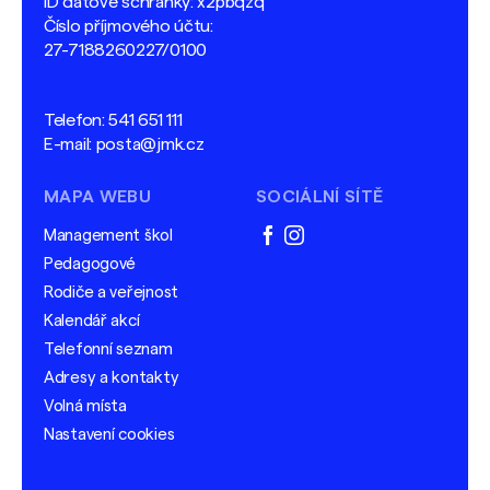
ID datové schránky: x2pbqzq
Číslo příjmového účtu:
27-7188260227/0100
Telefon:
541 651 111
E-mail:
posta@jmk.cz
MAPA WEBU
SOCIÁLNÍ SÍTĚ
Management škol
facebook
instagram
Pedagogové
Rodiče a veřejnost
Kalendář akcí
Telefonní seznam
Adresy a kontakty
Volná místa
Nastavení cookies