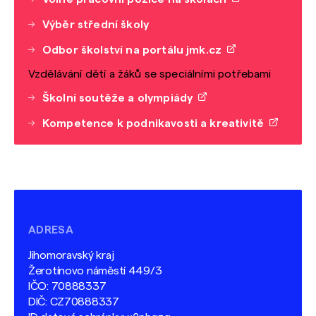
Výběr střední školy
Odbor školství na portálu jmk.cz
Vzdělávání dětí a žáků se speciálními potřebami
Školní soutěže a olympiády
Kompetence k podnikavosti a kreativitě
ADRESA
Jihomoravský kraj
Žerotínovo náměstí 449/3
IČO: 70888337
DIČ: CZ70888337