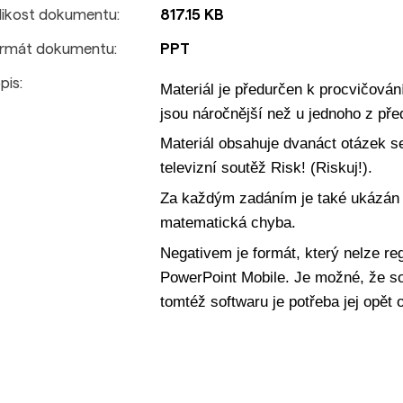
likost dokumentu:
817.15 KB
rmát dokumentu:
PPT
pis:
Materiál je předurčen k procvičová
jsou náročnější než u jednoho z pře
Materiál obsahuje dvanáct otázek se
televizní soutěž Risk! (Riskuj!).
Za každým zadáním je také ukázán v
matematická chyba.
Negativem je formát, který nelze reg
PowerPoint Mobile. Je možné, že so
tomtéž softwaru je potřeba jej opět o