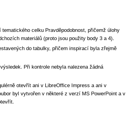
ní tematického celku Pravděpodobnost, přičemž úlohy
dchozích materiálů (proto jsou použity body 3 a 4).
stavených do tabulky, přičem inspirací byla zřejmě
ýsledek. Při kontrole nebyla nalezena žádná
ulérně otevřít ani v LibreOffice Impress a ani v
ubor byl vytvořen v některé z verzí MS PowerPoint a v
tevřít.