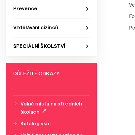
Ve
Prevence
Fo
Vzdělávání cizinců
Po
SPECIÁLNÍ ŠKOLSTVÍ
DŮLEŽITÉ ODKAZY
Volná místa na středních
školách
Katalog škol