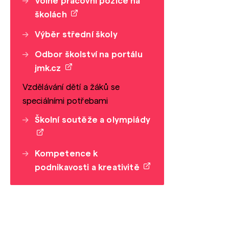
Volné pracovní pozice na
školách
Výběr střední školy
Odbor školství na portálu
jmk.cz
Vzdělávání dětí a žáků se
speciálními potřebami
Školní soutěže a olympiády
Kompetence k
podnikavosti a kreativitě