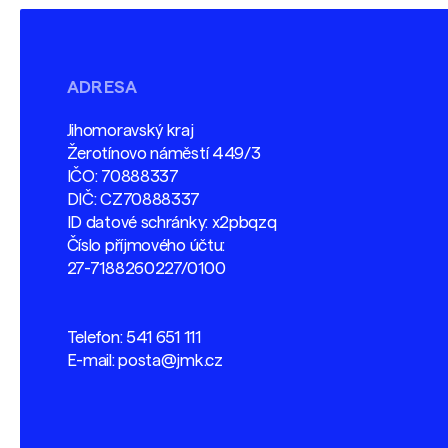
ADRESA
Jihomoravský kraj
Žerotínovo náměstí 449/3
IČO: 70888337
DIČ: CZ70888337
ID datové schránky: x2pbqzq
Číslo příjmového účtu:
27-7188260227/0100
Telefon:
541 651 111
E-mail:
posta@jmk.cz