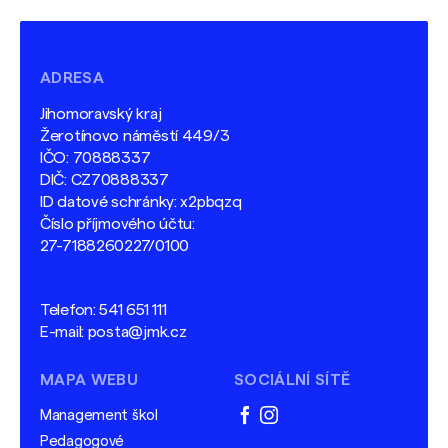
ADRESA
Jihomoravský kraj
Žerotínovo náměstí 449/3
IČO: 70888337
DIČ: CZ70888337
ID datové schránky: x2pbqzq
Číslo příjmového účtu:
27-7188260227/0100
Telefon:
541 651 111
E-mail:
posta@jmk.cz
MAPA WEBU
SOCIÁLNÍ SÍTĚ
Management škol
facebook
instagram
Pedagogové