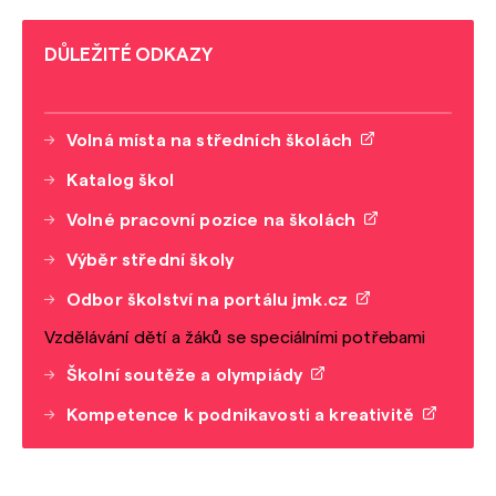
DŮLEŽITÉ ODKAZY
Volná místa na středních školách
Katalog škol
Volné pracovní pozice na školách
Výběr střední školy
Odbor školství na portálu jmk.cz
Vzdělávání dětí a žáků se speciálními potřebami
Školní soutěže a olympiády
Kompetence k podnikavosti a kreativitě