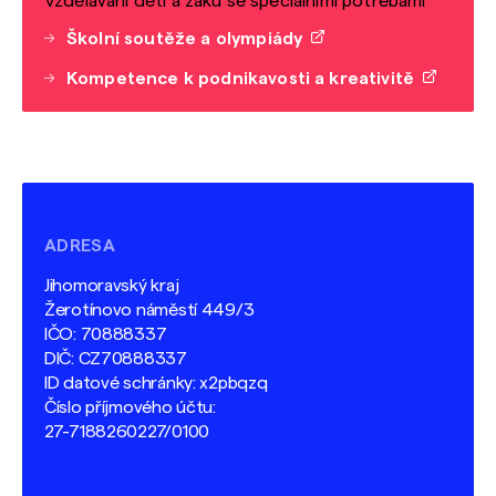
Vzdělávání dětí a žáků se speciálními potřebami
Školní soutěže a olympiády
Kompetence k podnikavosti a kreativitě
ADRESA
Jihomoravský kraj
Žerotínovo náměstí 449/3
IČO: 70888337
DIČ: CZ70888337
ID datové schránky: x2pbqzq
Číslo příjmového účtu:
27-7188260227/0100