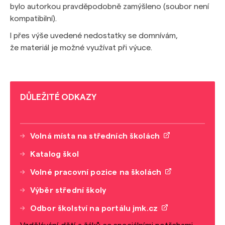
bylo autorkou pravděpodobně zamýšleno (soubor není
kompatibilní).
I přes výše uvedené nedostatky se domnívám,
že materiál je možné využívat při výuce.
DŮLEŽITÉ ODKAZY
Volná místa na středních školách
Katalog škol
Volné pracovní pozice na školách
Výběr střední školy
Odbor školství na portálu jmk.cz