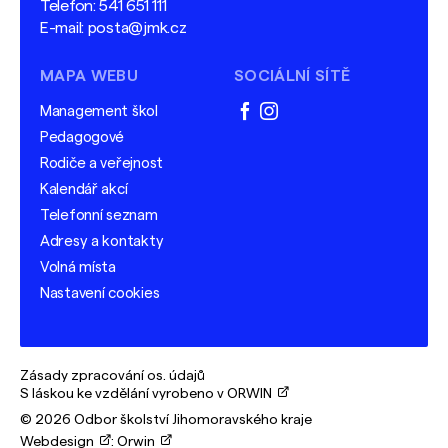
Telefon:
541 651 111
E-mail:
posta@jmk.cz
MAPA WEBU
SOCIÁLNÍ SÍTĚ
Management škol
facebook
instagram
Pedagogové
Rodiče a veřejnost
Kalendář akcí
Telefonní seznam
Adresy a kontakty
Volná místa
Nastavení cookies
Zásady zpracování os. údajů
S láskou ke vzdělání vyrobeno v ORWIN
© 2026 Odbor školství Jihomoravského kraje
Webdesign
:
Orwin