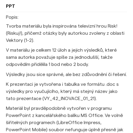
PPT
Popis:
Tvorba materiálu byla inspirována televizní hrou Risk!
(Riskuj!), přičemž otázky byly autorkou zvolen
y z obl
asti
Vektory
(
1-2
)
.
V materiálu je celkem 12 úloh a jejich výsledků, které
sama autorka považuje spíše za jednodušší, takže
odpovědím přidělila 1 bod nebo 2 body.
Výsledky jsou sice správné, ale bez zdůvodnění či řešení.
K prezentaci je vytvořena i tabulka ve formátu .doc s
výsledky pro vyučujícího, který má stejný název jako
tato prezentace (VY_42_INOVACE_01_21).
Materiál byl pravděpodobně vytvořen v programu
PowerPoint z kancelářského balíku MS Office. Ve volně
šiřitelných programech (LibreOffice Impress,
PowerPoint Mobile) soubor nefunguje úplně přesně jak