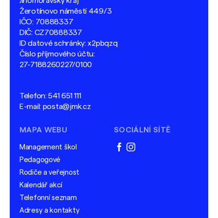
Jihomoravský kraj
Žerotínovo náměstí 449/3
IČO: 70888337
DIČ: CZ70888337
ID datové schránky: x2pbqzq
Číslo příjmového účtu:
27-7188260227/0100
Telefon:
541 651 111
E-mail:
posta@jmk.cz
MAPA WEBU
SOCIÁLNÍ SÍTĚ
Management škol
facebook
instagram
Pedagogové
Rodiče a veřejnost
Kalendář akcí
Telefonní seznam
Adresy a kontakty