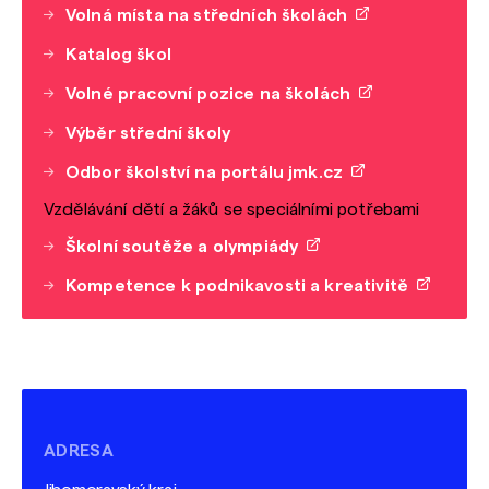
Volná místa na středních školách
Katalog škol
Volné pracovní pozice na školách
Výběr střední školy
Odbor školství na portálu jmk.cz
Vzdělávání dětí a žáků se speciálními potřebami
Školní soutěže a olympiády
Kompetence k podnikavosti a kreativitě
ADRESA