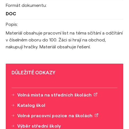
Formát dokumentu:
DOC
Popis:
Materiál obsahuje pracovní list na téma sčítání a odčítání
v číselném oboru do 100. Žáci si hrají na obchod,
nakupují hračky. Materiál obsahuje řešení.
DŮLEŽITÉ ODKAZY
Volná místa na středních školách
Katalog škol
Volné pracovní pozice na školách
Výběr střední školy