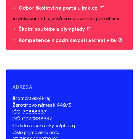
Odbor školství na portálu jmk.cz
Vzdělávání dětí a žáků se speciálními potřebami
Školní soutěže a olympiády
Kompetence k podnikavosti a kreativitě
ADRESA
Jihomoravský kraj
Žerotínovo náměstí 449/3
IČO: 70888337
DIČ: CZ70888337
ID datové schránky: x2pbqzq
Číslo příjmového účtu: