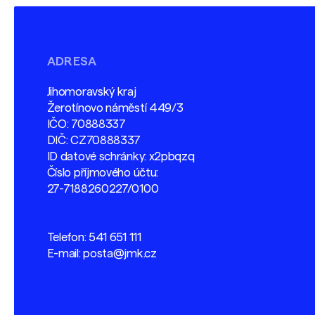
ADRESA
Jihomoravský kraj
Žerotínovo náměstí 449/3
IČO: 70888337
DIČ: CZ70888337
ID datové schránky: x2pbqzq
Číslo příjmového účtu:
27-7188260227/0100
Telefon:
541 651 111
E-mail:
posta@jmk.cz