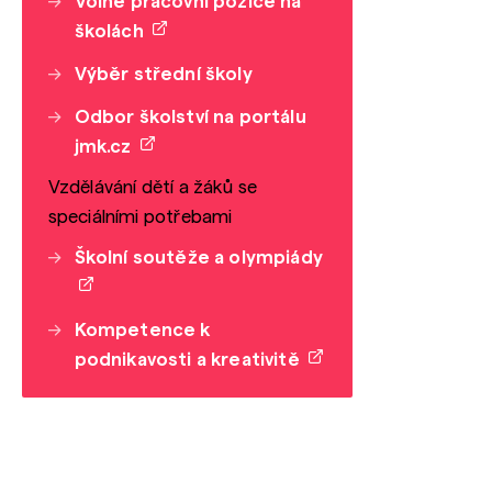
Volné pracovní pozice na
školách
Výběr střední školy
Odbor školství na portálu
jmk.cz
Vzdělávání dětí a žáků se
speciálními potřebami
Školní soutěže a olympiády
Kompetence k
podnikavosti a kreativitě