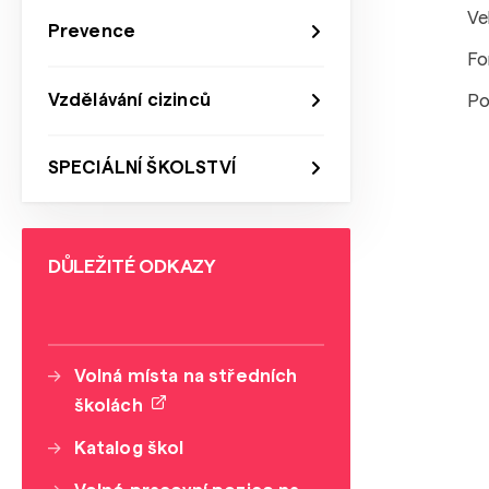
Ve
Prevence
Fo
Vzdělávání cizinců
Po
SPECIÁLNÍ ŠKOLSTVÍ
DŮLEŽITÉ ODKAZY
Volná místa na středních
školách
Katalog škol