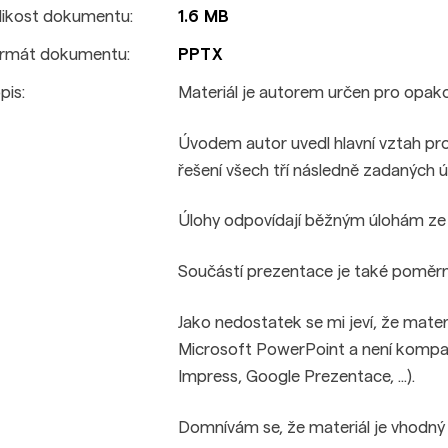
likost dokumentu:
1.6 MB
rmát dokumentu:
PPTX
pis:
Materiál je autorem určen pro opakov
Úvodem autor uvedl hlavní vztah pro
řešení všech tří následně zadaných ú
Úlohy odpovídají běžným úlohám ze š
Součástí prezentace je také poměrn
Jako nedostatek se mi jeví, že mat
Microsoft PowerPoint a není kompati
Impress, Google Prezentace, ...).
Domnívám se, že materiál je vhodný p