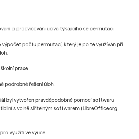
ání či procvičování učiva týkajícího se permutací.
 výpočet počtu permutací, který je po té využíván při
loh.
kolní praxe.
ě podrobné řešení úloh.
eriál byl vytvořen pravděpodobně pomocí softwaru
bilní s volně šiřitelným softwarem (LibreOffice.org
ro využití ve výuce.