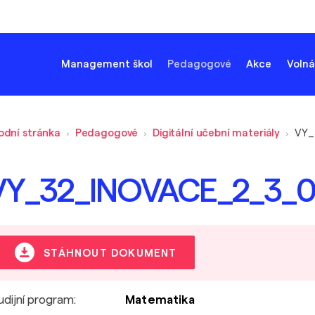
Management škol
Pedagogové
Akce
Volná
odní stránka
Pedagogové
Digitální učební materiály
VY_
VY_32_INOVACE_2_3_
STÁHNOUT DOKUMENT
udijní program:
Matematika