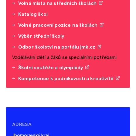
Volná místa na středních školách
Katalog škol
Volné pracovní pozice na školách
Výběr střední školy
Odbor školství na portálu jmk.cz
Vzdělávání dětí a žáků se speciálními potřebami
Školní soutěže a olympiády
Kompetence k podnikavosti a kreativitě
ADRESA
Jihomoravský kraj