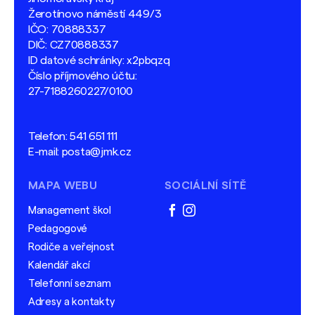
Žerotínovo náměstí 449/3
IČO: 70888337
DIČ: CZ70888337
ID datové schránky: x2pbqzq
Číslo příjmového účtu:
27-7188260227/0100
Telefon:
541 651 111
E-mail:
posta@jmk.cz
MAPA WEBU
SOCIÁLNÍ SÍTĚ
Management škol
facebook
instagram
Pedagogové
Rodiče a veřejnost
Kalendář akcí
Telefonní seznam
Adresy a kontakty