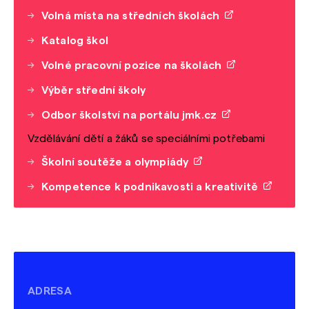
Volná místa na středních školách
Katalog škol
Volné pracovní pozice na školách
Výběr střední školy
Odbor školství na portálu jmk.cz
Vzdělávání dětí a žáků se speciálními potřebami
Školní soutěže a olympiády
Kompetence k podnikavosti a kreativitě
ADRESA