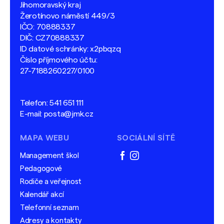
Jihomoravský kraj
Žerotínovo náměstí 449/3
IČO: 70888337
DIČ: CZ70888337
ID datové schránky: x2pbqzq
Číslo příjmového účtu:
27-7188260227/0100
Telefon:
541 651 111
E-mail:
posta@jmk.cz
MAPA WEBU
SOCIÁLNÍ SÍTĚ
Management škol
facebook
instagram
Pedagogové
Rodiče a veřejnost
Kalendář akcí
Telefonní seznam
Adresy a kontakty