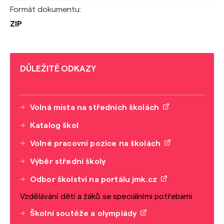
Formát dokumentu:
ZIP
DŮLEŽITÉ ODKAZY
Volná místa na středních školách
Katalog škol
Volné pracovní pozice na školách
Výběr střední školy
Odbor školství na portálu jmk.cz
Vzdělávání dětí a žáků se speciálními potřebami
Školní soutěže a olympiády