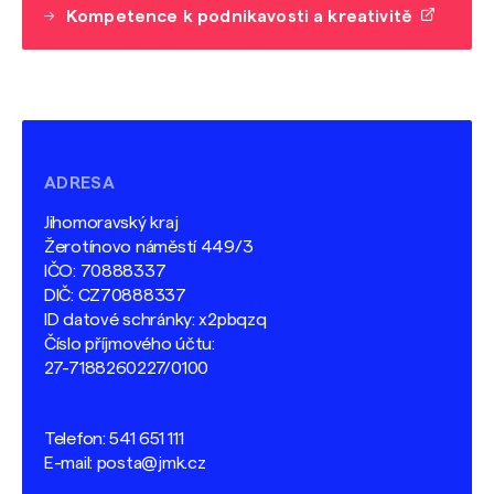
Kompetence k podnikavosti a kreativitě
ADRESA
Jihomoravský kraj
Žerotínovo náměstí 449/3
IČO: 70888337
DIČ: CZ70888337
ID datové schránky: x2pbqzq
Číslo příjmového účtu:
27-7188260227/0100
Telefon:
541 651 111
E-mail:
posta@jmk.cz