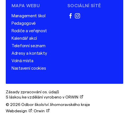
MAPA WEBU
SOCIÁLNÍ SÍTĚ
Management škol
facebook
instagram
Pedagogové
Rodiče a veřejnost
Kalendář akcí
Telefonní seznam
Adresy a kontakty
Volná místa
Nastavení cookies
Zásady zpracování os. údajů
S láskou ke vzdělání vyrobeno v ORWIN
© 2026 Odbor školství Jihomoravského kraje
Webdesign
:
Orwin