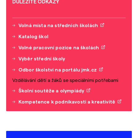
DŮLEŽITÉ ODKAZY
Volná místa na středních školách
Katalog škol
Volné pracovní pozice na školách
Výběr střední školy
Odbor školství na portálu jmk.cz
Vzdělávání dětí a žáků se speciálními potřebami
Školní soutěže a olympiády
Kompetence k podnikavosti a kreativitě