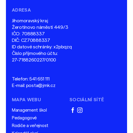
ADRESA
Jihomoravský kraj
Žerotínovo náměstí 449/3
IČO: 70888337
DIČ: CZ70888337
ID datové schránky: x2pbqzq
Číslo příjmového účtu:
27-7188260227/0100
Telefon:
541 651 111
E-mail:
posta@jmk.cz
MAPA WEBU
SOCIÁLNÍ SÍTĚ
Management škol
facebook
instagram
Pedagogové
Rodiče a veřejnost