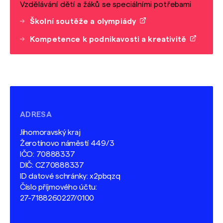
Vzdělávání dětí a žáků se speciálními potřebami
Školní soutěže a olympiády
Kompetence k podnikavosti a kreativitě
ADRESA
Jihomoravský kraj
Žerotínovo náměstí 449/3
IČO: 70888337
DIČ: CZ70888337
ID datové schránky: x2pbqzq
Číslo příjmového účtu:
27-7188260227/0100