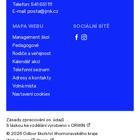
Telefon:
541 651 111
E-mail:
posta@jmk.cz
MAPA WEBU
SOCIÁLNÍ SÍTĚ
Management škol
facebook
instagram
Pedagogové
Rodiče a veřejnost
Kalendář akcí
Telefonní seznam
Adresy a kontakty
Volná místa
Nastavení cookies
Zásady zpracování os. údajů
S láskou ke vzdělání vyrobeno v ORWIN
© 2026 Odbor školství Jihomoravského kraje