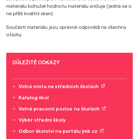
materiálu bohužel hodnotu materiálu snižuje (jedná se o
ne příliš kvalitní sken).
Součástí materiálu jsou správné odpovědi na všechny
otázky.
DŮLEŽITÉ ODKAZY
Volná místa na středních školách
Katalog škol
Volné pracovní pozice na školách
Výběr střední školy
Odbor školství na portálu jmk.cz