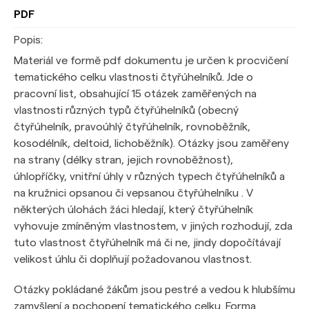
PDF
Popis:
Materiál ve formě pdf dokumentu je určen k procvičení
tematického celku vlastnosti čtyřúhelníků. Jde o
pracovní list, obsahující 15 otázek zaměřených na
vlastnosti různých typů čtyřúhelníků (obecný
čtyřúhelník, pravoúhlý čtyřúhelník, rovnoběžník,
kosodélník, deltoid, lichoběžník). Otázky jsou zaměřeny
na strany (délky stran, jejich rovnoběžnost),
úhlopříčky, vnitřní úhly v různých typech čtyřúhelníků a
na kružnici opsanou či vepsanou čtyřúhelníku . V
některých úlohách žáci hledají, který čtyřúhelník
vyhovuje zmíněným vlastnostem, v jiných rozhodují, zda
tuto vlastnost čtyřúhelník má či ne, jindy dopočítávají
velikost úhlu či doplňují požadovanou vlastnost.
Otázky pokládané žákům jsou pestré a vedou k hlubšímu
zamyšlení a pochopení tematického celku. Forma