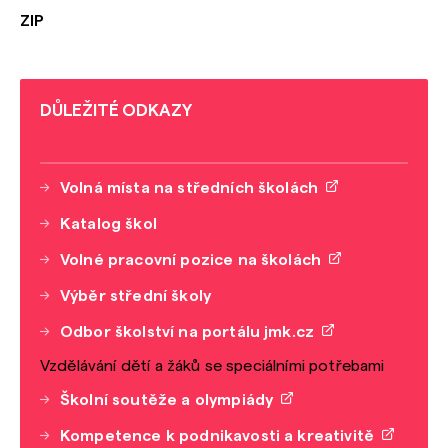
ZIP
DŮLEŽITÉ ODKAZY
Volná místa na středních školách
Katalog škol
Volné pracovní pozice na školách
Výběr střední školy
Odbor školství na portálu jmk.cz
Vzdělávání dětí a žáků se speciálními potřebami
Školní soutěže a olympiády
Kompetence k podnikavosti a kreativitě