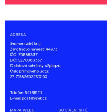
ADRESA
Jihomoravský kraj
Žerotínovo náměstí 449/3
IČO: 70888337
DIČ: CZ70888337
ID datové schránky: x2pbqzq
Číslo příjmového účtu:
27-7188260227/0100
Telefon:
541 651 111
E-mail:
posta@jmk.cz
MAPA WEBU
SOCIÁLNÍ SÍTĚ