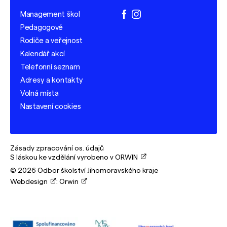
Management škol
facebook
instagram
Pedagogové
Rodiče a veřejnost
Kalendář akcí
Telefonní seznam
Adresy a kontakty
Volná místa
Nastavení cookies
Zásady zpracování os. údajů
S láskou ke vzdělání vyrobeno v ORWIN
© 2026 Odbor školství Jihomoravského kraje
Webdesign
:
Orwin