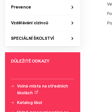
Ve
Prevence
Fo
Vzdělávání cizinců
Po
SPECIÁLNÍ ŠKOLSTVÍ
DŮLEŽITÉ ODKAZY
Volná místa na středních
školách
Katalog škol