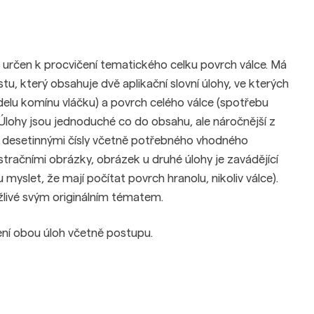
 určen k procvičení tematického celku povrch válce. Má
, který obsahuje dvě aplikační slovní úlohy, ve kterých
odelu komínu vláčku) a povrch celého válce (spotřebu
 Úlohy jsou jednoduché co do obsahu, ale náročnější z
s desetinnými čísly včetně potřebného vhodného
ustračními obrázky, obrázek u druhé úlohy je zavádějící
myslet, že mají počítat povrch hranolu, nikoliv válce).
žlivé svým originálním tématem.
ení obou úloh včetně postupu.