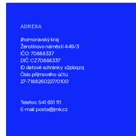
ADRESA
Jihomoravský kraj
Žerotínovo náměstí 449/3
IČO: 70888337
DIČ: CZ70888337
ID datové schránky: x2pbqzq
Číslo příjmového účtu:
27-7188260227/0100
Telefon:
541 651 111
E-mail:
posta@jmk.cz