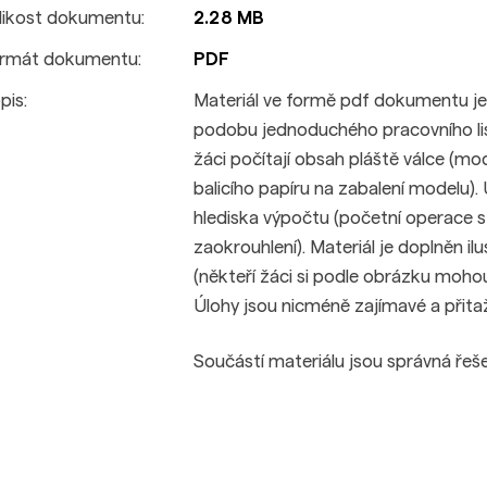
likost dokumentu:
2.28 MB
rmát dokumentu:
PDF
pis:
Materiál ve formě pdf dokumentu je
podobu jednoduchého pracovního listu
žáci počítají obsah pláště válce (m
balicího papíru na zabalení modelu).
hlediska výpočtu (početní operace 
zaokrouhlení). Materiál je doplněn il
(někteří žáci si podle obrázku mohou 
Úlohy jsou nicméně zajímavé a přita
Součástí materiálu jsou správná řeš