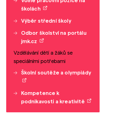
Volné pracovní pozice na
školách
Výběr střední školy
Odbor školství na portálu
jmk.cz
Vzdělávání dětí a žáků se
speciálními potřebami
Školní soutěže a olympiády
Kompetence k
podnikavosti a kreativitě