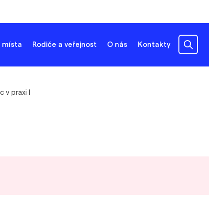
 místa
Rodiče a veřejnost
O nás
Kontakty
c v praxi I