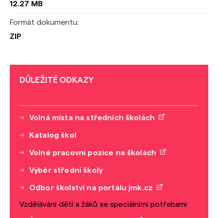
12.27 MB
Formát dokumentu:
ZIP
DŮLEŽITÉ ODKAZY
Volná místa na středních školách
Katalog škol
Volné pracovní pozice na školách
Výběr střední školy
Odbor školství na portálu jmk.cz
Vzdělávání dětí a žáků se speciálními potřebami