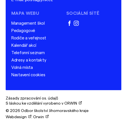
MAPA WEBU
SOCIÁLNÍ SÍTĚ
Management škol
facebook
instagram
Pedagogové
Rodiče a veřejnost
Kalendář akcí
Telefonní seznam
Adresy a kontakty
Volná místa
Nastavení cookies
Zásady zpracování os. údajů
S láskou ke vzdělání vyrobeno v ORWIN
© 2026 Odbor školství Jihomoravského kraje
Webdesign
:
Orwin